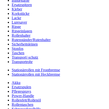
Bindegarne
Ersatzspitzen
Kleber
Korkstücke
Lacke
Luresaver
Ringe
Ringeinlagen
Rollenhalter
Rutenständer/Rutenhalter
Sicherheitsleinen
Stonfos
Taschen
Transport/-schutz
Transportrohr
Stationärrollen mit Frontbremse
Stationärrollen mit Heckbremse
Akku
Ersatzspulen
Pflegesprays
Power-Handle
Rollenfett/Rollenöl
Rollentaschen
Schnuraufspulhilfe