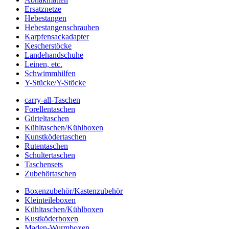
Ersatznetze
Hebestangen
Hebestangenschrauben
Karpfensackadapter
Kescherstöcke
Landehandschuhe
Leinen, etc.
Schwimmhilfen
Y-Stücke/Y-Stöcke
carry-all-Taschen
Forellentaschen
Gürteltaschen
Kühltaschen/Kühlboxen
Kunstködertaschen
Rutentaschen
Schultertaschen
Taschensets
Zubehörtaschen
Boxenzubehör/Kastenzubehör
Kleinteileboxen
Kühltaschen/Kühlboxen
Kustköderboxen
Maden-Wurmboxen