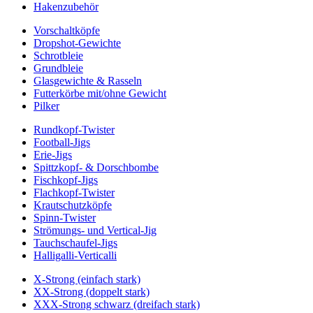
Hakenzubehör
Vorschaltköpfe
Dropshot-Gewichte
Schrotbleie
Grundbleie
Glasgewichte & Rasseln
Futterkörbe mit/ohne Gewicht
Pilker
Rundkopf-Twister
Football-Jigs
Erie-Jigs
Spittzkopf- & Dorschbombe
Fischkopf-Jigs
Flachkopf-Twister
Krautschutzköpfe
Spinn-Twister
Strömungs- und Vertical-Jig
Tauchschaufel-Jigs
Halligalli-Verticalli
X-Strong (einfach stark)
XX-Strong (doppelt stark)
XXX-Strong schwarz (dreifach stark)