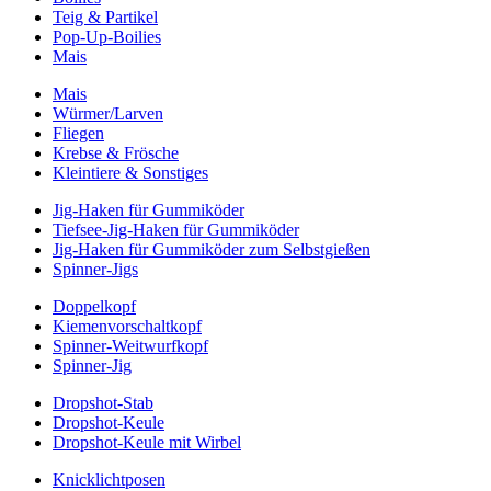
Teig & Partikel
Pop-Up-Boilies
Mais
Mais
Würmer/Larven
Fliegen
Krebse & Frösche
Kleintiere & Sonstiges
Jig-Haken für Gummiköder
Tiefsee-Jig-Haken für Gummiköder
Jig-Haken für Gummiköder zum Selbstgießen
Spinner-Jigs
Doppelkopf
Kiemenvorschaltkopf
Spinner-Weitwurfkopf
Spinner-Jig
Dropshot-Stab
Dropshot-Keule
Dropshot-Keule mit Wirbel
Knicklichtposen