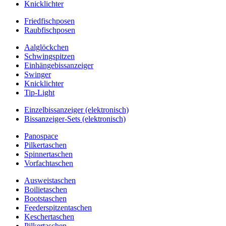
Knicklichter
Friedfischposen
Raubfischposen
Aalglöckchen
Schwingspitzen
Einhängebissanzeiger
Swinger
Knicklichter
Tip-Light
Einzelbissanzeiger (elektronisch)
Bissanzeiger-Sets (elektronisch)
Panospace
Pilkertaschen
Spinnertaschen
Vorfachtaschen
Ausweistaschen
Boilietaschen
Bootstaschen
Feederspitzentaschen
Keschertaschen
Pilkertaschen