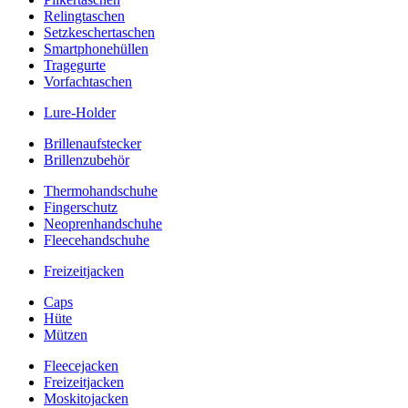
Relingtaschen
Setzkeschertaschen
Smartphonehüllen
Tragegurte
Vorfachtaschen
Lure-Holder
Brillenaufstecker
Brillenzubehör
Thermohandschuhe
Fingerschutz
Neoprenhandschuhe
Fleecehandschuhe
Freizeitjacken
Caps
Hüte
Mützen
Fleecejacken
Freizeitjacken
Moskitojacken