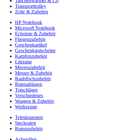
Taschenwärmer & Co
Transporttrolley
Zelte & Zubehör
HP Notebook
Microsoft Notebook
Echolote & Zubehör
Fliegenzubehör
Geschenkartikel
Geschenkgutscheine
Karpfenzubehör
Literatur
Meereszubehör
Messer & Zubehör
Raubfischzubehör
Rutenablagen
Totschläger
Verschiedenes
Waagen & Zubehör
Werkzeuge
Teleskopruten
Steckruten
Rutenzubehör
Achsrollen