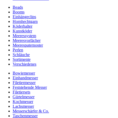
Beads
Booms
Einhängeclips
Hornhechtgarn
Köderhalter
Kunstköder
Meeressystem
Meeresvorfächer
Meerespaternoster
Perlen
Schläuche
Sortimente
Verschiedenes
Bowiemesser
Einhandmesser
Filetiermesser
Feststehende Messer
Filetiersets
Gürtelmesser
Kochmesser
Lachsmesser
Messerschärfer & Co.
Taschenmesser