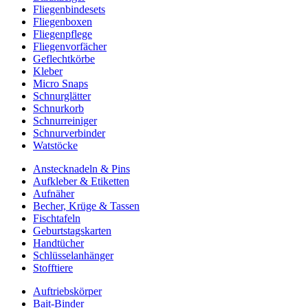
Fliegenbindesets
Fliegenboxen
Fliegenpflege
Fliegenvorfächer
Geflechtkörbe
Kleber
Micro Snaps
Schnurglätter
Schnurkorb
Schnurreiniger
Schnurverbinder
Watstöcke
Anstecknadeln & Pins
Aufkleber & Etiketten
Aufnäher
Becher, Krüge & Tassen
Fischtafeln
Geburtstagskarten
Handtücher
Schlüsselanhänger
Stofftiere
Auftriebskörper
Bait-Binder