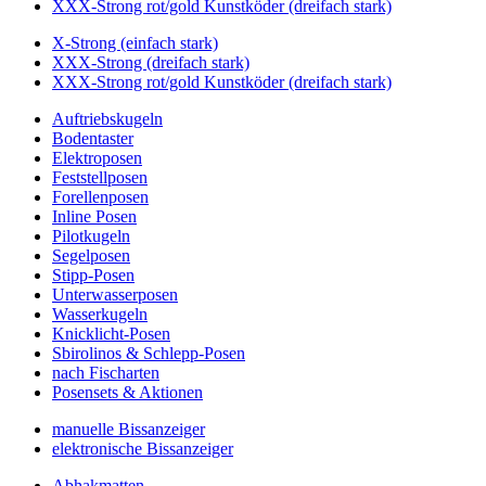
XXX-Strong rot/gold Kunstköder (dreifach stark)
X-Strong (einfach stark)
XXX-Strong (dreifach stark)
XXX-Strong rot/gold Kunstköder (dreifach stark)
Auftriebskugeln
Bodentaster
Elektroposen
Feststellposen
Forellenposen
Inline Posen
Pilotkugeln
Segelposen
Stipp-Posen
Unterwasserposen
Wasserkugeln
Knicklicht-Posen
Sbirolinos & Schlepp-Posen
nach Fischarten
Posensets & Aktionen
manuelle Bissanzeiger
elektronische Bissanzeiger
Abhakmatten