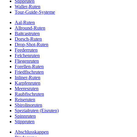
Stippruten
Waller-Ruten
Tour-Guide-Systeme
Aal-Ruten
Allround-Ruten
Baitcastruten
Dorsch-Ruten
Drop-Shot-Ruten
Feederruten
Felchenruten
Fliegenruten
Forellen-Ruten
Friedfischruten
Inliner-Ruten
Karpfenruten
Meeresruten
Raubfischruten
Reiseruten
Sbirolinoruten
Spezialruten (Eisruten)
Spinnruten
Stippruten
Abschlusskappen