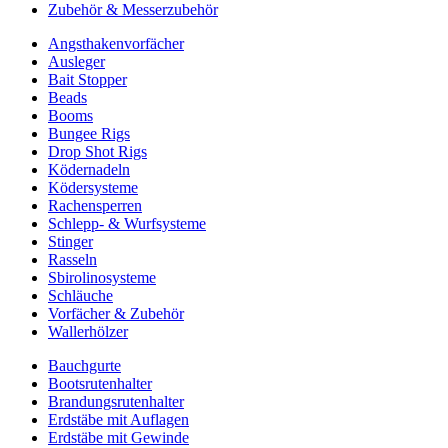
Zubehör & Messerzubehör
Angsthakenvorfächer
Ausleger
Bait Stopper
Beads
Booms
Bungee Rigs
Drop Shot Rigs
Ködernadeln
Ködersysteme
Rachensperren
Schlepp- & Wurfsysteme
Stinger
Rasseln
Sbirolinosysteme
Schläuche
Vorfächer & Zubehör
Wallerhölzer
Bauchgurte
Bootsrutenhalter
Brandungsrutenhalter
Erdstäbe mit Auflagen
Erdstäbe mit Gewinde