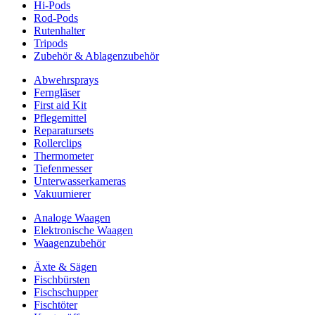
Hi-Pods
Rod-Pods
Rutenhalter
Tripods
Zubehör & Ablagenzubehör
Abwehrsprays
Ferngläser
First aid Kit
Pflegemittel
Reparatursets
Rollerclips
Thermometer
Tiefenmesser
Unterwasserkameras
Vakuumierer
Analoge Waagen
Elektronische Waagen
Waagenzubehör
Äxte & Sägen
Fischbürsten
Fischschupper
Fischtöter