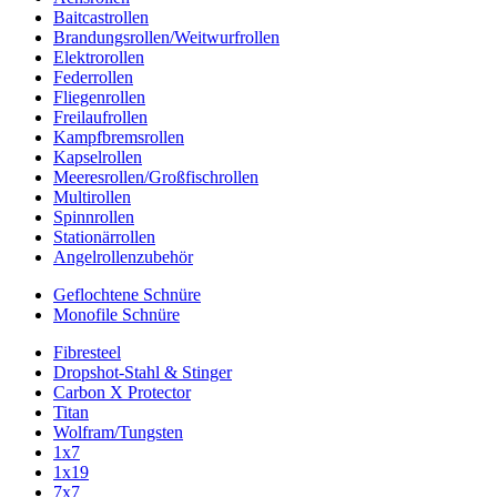
Baitcastrollen
Brandungsrollen/Weitwurfrollen
Elektrorollen
Federrollen
Fliegenrollen
Freilaufrollen
Kampfbremsrollen
Kapselrollen
Meeresrollen/Großfischrollen
Multirollen
Spinnrollen
Stationärrollen
Angelrollenzubehör
Geflochtene Schnüre
Monofile Schnüre
Fibresteel
Dropshot-Stahl & Stinger
Carbon X Protector
Titan
Wolfram/Tungsten
1x7
1x19
7x7