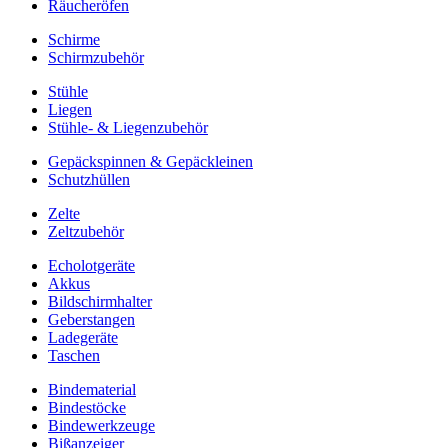
Räucheröfen
Schirme
Schirmzubehör
Stühle
Liegen
Stühle- & Liegenzubehör
Gepäckspinnen & Gepäckleinen
Schutzhüllen
Zelte
Zeltzubehör
Echolotgeräte
Akkus
Bildschirmhalter
Geberstangen
Ladegeräte
Taschen
Bindematerial
Bindestöcke
Bindewerkzeuge
Bißanzeiger