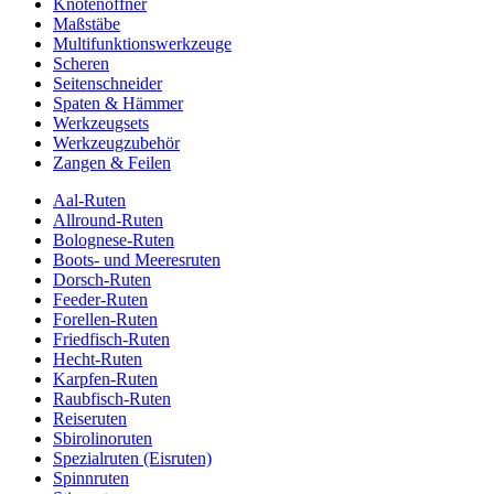
Knotenöffner
Maßstäbe
Multifunktionswerkzeuge
Scheren
Seitenschneider
Spaten & Hämmer
Werkzeugsets
Werkzeugzubehör
Zangen & Feilen
Aal-Ruten
Allround-Ruten
Bolognese-Ruten
Boots- und Meeresruten
Dorsch-Ruten
Feeder-Ruten
Forellen-Ruten
Friedfisch-Ruten
Hecht-Ruten
Karpfen-Ruten
Raubfisch-Ruten
Reiseruten
Sbirolinoruten
Spezialruten (Eisruten)
Spinnruten