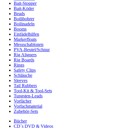
Bait-Stopper
Bait-Köder
Beads
Boilibohrer
Boilinadeln
Booms
Einfädelhilfen
Markerfloats
Messschablonen
PVA-Beutel/Schnur
Rig Aligners
Rig Boards
Rings
Safety Clips
Schläuche
Sleeves
Tail Rubbers
Tool-Kit & Tool-Sets
Tungsten-Leads
Vorfächer
Vorfachmaterial
Zubehör-Sets
Bücher
CD´s DVD & Videos