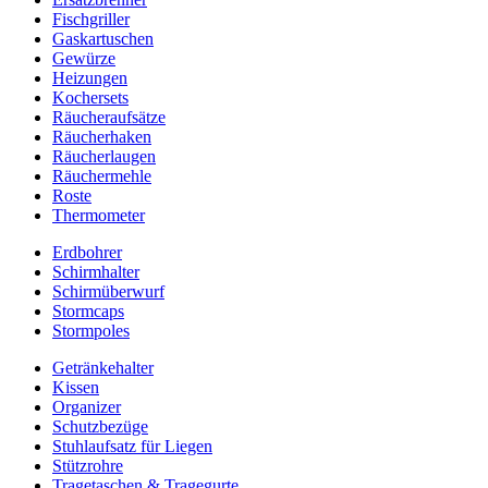
Fischgriller
Gaskartuschen
Gewürze
Heizungen
Kochersets
Räucheraufsätze
Räucherhaken
Räucherlaugen
Räuchermehle
Roste
Thermometer
Erdbohrer
Schirmhalter
Schirmüberwurf
Stormcaps
Stormpoles
Getränkehalter
Kissen
Organizer
Schutzbezüge
Stuhlaufsatz für Liegen
Stützrohre
Tragetaschen & Tragegurte