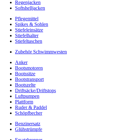
Regenjacken
Softshelljacken
Pflegemittel
Spikes & Sohlen
Stiefeleinsätze
Stiefelhalter
Stiefeltaschen
Zubehör Schwimmwesten
Anker
Bootsmotoren
Bootssitze
Bootstransport
Bootszelte
Driftsäcke/Driftstops
Luftpumpen
Plattform
Ruder & Paddel
Schöpfbecher
Benzinersatz
Glühstrümpfe
Ersatzbrenner