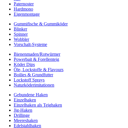
Paternoster
Hardmono
Eigenmontage
Gummifische & Gummiköder
Blinker
Spinner
Wobbler
Vorschalt-Systeme
Bienenmaden/Rotwürmer
Powerbait & Forellenteig
Köder Dips
Öle, Lockstoffe & Flavours
Boilies & Grundfutter
Lockstoff Sprays
Naturköderimitationen
Gebundene Haken
Einzelhaken
Einzelhaken als Teighaken
Jig-Haken
Drillinge
Meereshaken
Edelstahlhaken