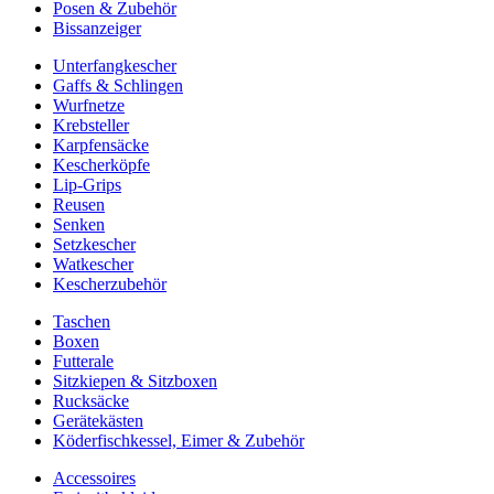
Posen & Zubehör
Bissanzeiger
Unterfangkescher
Gaffs & Schlingen
Wurfnetze
Krebsteller
Karpfensäcke
Kescherköpfe
Lip-Grips
Reusen
Senken
Setzkescher
Watkescher
Kescherzubehör
Taschen
Boxen
Futterale
Sitzkiepen & Sitzboxen
Rucksäcke
Gerätekästen
Köderfischkessel, Eimer & Zubehör
Accessoires