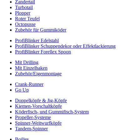
Zandertail
Turbotail
Plopper
Roter Teufel
Octopusse
Zubehör für Gummiköder
ProfiBlinker Edelstahl
ProfiBlinker Schuppendekor oder Effektlackierung
ProfiBlinker Forellex Spoon
Mit Drilling
Mit Einzelhaken
Zubehör/Eigenmontage
Crank-Runner
Go Up
Doppelköpfe & Jig-Köpfe
Kiemen-Vorschaltköpfe
Köderfisch- und Gummifisch-System
Propeller-Systeme
Spinner-Weitwurfköpfe
Tandem-Spinner
Boilies