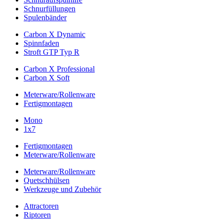
Schnurfüllungen
Spulenbänder
Carbon X Dynamic
Spinnfaden
Stroft GTP Typ R
Carbon X Professional
Carbon X Soft
Meterware/Rollenware
Fertigmontagen
Mono
1x7
Fertigmontagen
Meterware/Rollenware
Meterware/Rollenware
Quetschhülsen
Werkzeuge und Zubehör
Attractoren
Riptoren