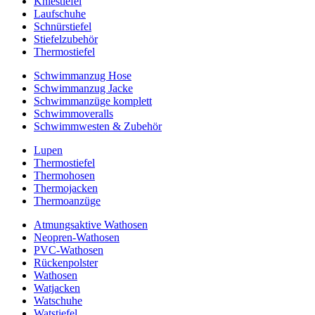
Kniestiefel
Laufschuhe
Schnürstiefel
Stiefelzubehör
Thermostiefel
Schwimmanzug Hose
Schwimmanzug Jacke
Schwimmanzüge komplett
Schwimmoveralls
Schwimmwesten & Zubehör
Lupen
Thermostiefel
Thermohosen
Thermojacken
Thermoanzüge
Atmungsaktive Wathosen
Neopren-Wathosen
PVC-Wathosen
Rückenpolster
Wathosen
Watjacken
Watschuhe
Watstiefel