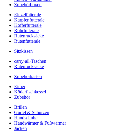
Zubehörboxen
Einzelfutterale
Karpfenfutterale
Kofferfutterale
Rohrfutterale
Rutenrucksäcke
Rutenfutterale
Sitzkissen
carry-all-Taschen
Rutenrucksäcke
Zubehörkästen
Eimer
Köderfischkessel
Zubehör
Brillen
Gürtel & Schürzen
Handschuhe
Handwärmer & Fußwärmer
Jacken