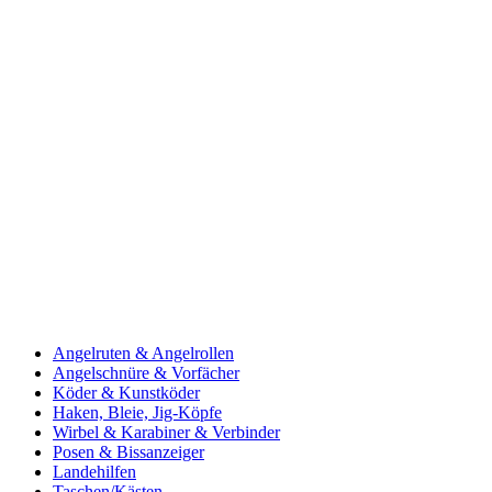
Angelruten & Angelrollen
Angelschnüre & Vorfächer
Köder & Kunstköder
Haken, Bleie, Jig-Köpfe
Wirbel & Karabiner & Verbinder
Posen & Bissanzeiger
Landehilfen
Taschen/Kästen