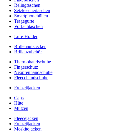
Relingtaschen
Setzkeschertaschen
Smartphonehüllen
Tragegurte
Vorfachtaschen
Lure-Holder
Brillenaufstecker
Brillenzubehör
Thermohandschuhe
Fingerschutz
Neoprenhandschuhe
Fleecehandschuhe
Freizeitjacken
Caps
Hüte
Mützen
Fleecejacken
Freizeitjacken
Moskitojacken