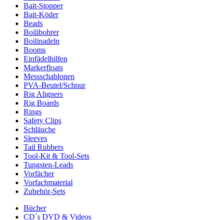
Bait-Stopper
Bait-Köder
Beads
Boilibohrer
Boilinadeln
Booms
Einfädelhilfen
Markerfloats
Messschablonen
PVA-Beutel/Schnur
Rig Aligners
Rig Boards
Rings
Safety Clips
Schläuche
Sleeves
Tail Rubbers
Tool-Kit & Tool-Sets
Tungsten-Leads
Vorfächer
Vorfachmaterial
Zubehör-Sets
Bücher
CD´s DVD & Videos