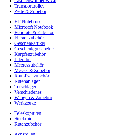
Taschenwärmer & Co
Transporttrolley
Zelte & Zubehör
HP Notebook
Microsoft Notebook
Echolote & Zubehör
Fliegenzubehör
Geschenkartikel
Geschenkgutscheine
Karpfenzubehör
Literatur
Meereszubehör
Messer & Zubehör
Raubfischzubehör
Rutenablagen
Totschläger
Verschiedenes
Waagen & Zubehör
Werkzeuge
Teleskopruten
Steckruten
Rutenzubehör
Achsrollen