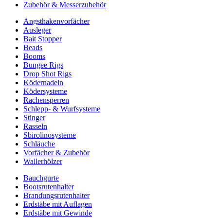
Zubehör & Messerzubehör
Angsthakenvorfächer
Ausleger
Bait Stopper
Beads
Booms
Bungee Rigs
Drop Shot Rigs
Ködernadeln
Ködersysteme
Rachensperren
Schlepp- & Wurfsysteme
Stinger
Rasseln
Sbirolinosysteme
Schläuche
Vorfächer & Zubehör
Wallerhölzer
Bauchgurte
Bootsrutenhalter
Brandungsrutenhalter
Erdstäbe mit Auflagen
Erdstäbe mit Gewinde