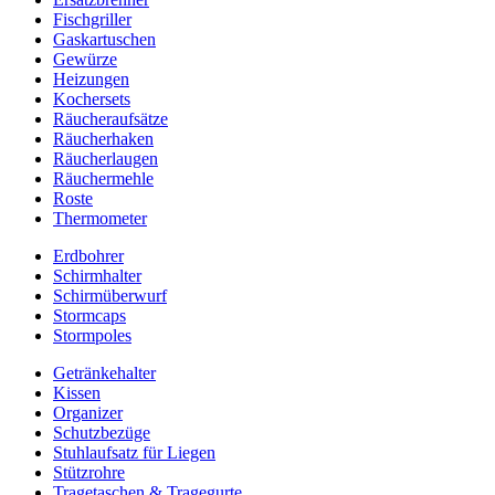
Fischgriller
Gaskartuschen
Gewürze
Heizungen
Kochersets
Räucheraufsätze
Räucherhaken
Räucherlaugen
Räuchermehle
Roste
Thermometer
Erdbohrer
Schirmhalter
Schirmüberwurf
Stormcaps
Stormpoles
Getränkehalter
Kissen
Organizer
Schutzbezüge
Stuhlaufsatz für Liegen
Stützrohre
Tragetaschen & Tragegurte