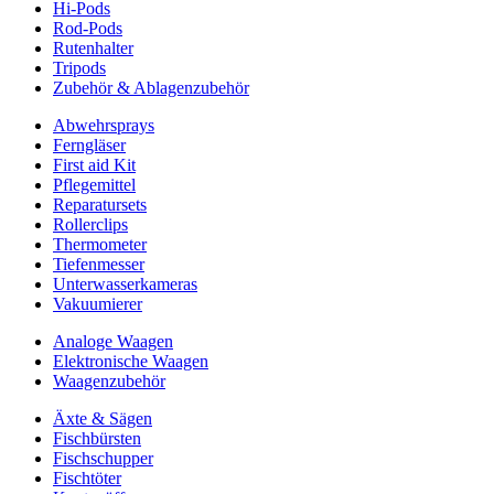
Hi-Pods
Rod-Pods
Rutenhalter
Tripods
Zubehör & Ablagenzubehör
Abwehrsprays
Ferngläser
First aid Kit
Pflegemittel
Reparatursets
Rollerclips
Thermometer
Tiefenmesser
Unterwasserkameras
Vakuumierer
Analoge Waagen
Elektronische Waagen
Waagenzubehör
Äxte & Sägen
Fischbürsten
Fischschupper
Fischtöter