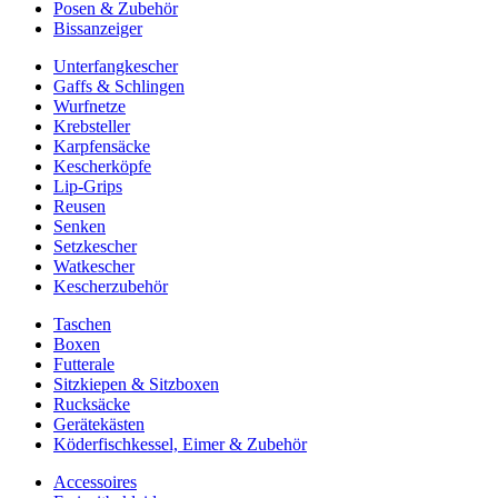
Posen & Zubehör
Bissanzeiger
Unterfangkescher
Gaffs & Schlingen
Wurfnetze
Krebsteller
Karpfensäcke
Kescherköpfe
Lip-Grips
Reusen
Senken
Setzkescher
Watkescher
Kescherzubehör
Taschen
Boxen
Futterale
Sitzkiepen & Sitzboxen
Rucksäcke
Gerätekästen
Köderfischkessel, Eimer & Zubehör
Accessoires