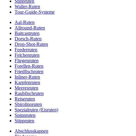
Stippruten
Waller-Ruten
Tour-Guide-Systeme
Aal-Ruten
Allround-Ruten
Baitcastruten
Dorsch-Ruten
Drop-Shot-Ruten
Feederruten
Felchenruten
Fliegenruten
Forellen-Ruten
Friedfischruten
Inliner-Ruten
Karpfenruten
Meeresruten
Raubfischruten
Reiseruten
Sbirolinoruten
Spezialruten (Eisruten)
Spinnruten
Stippruten
Abschlusskappen