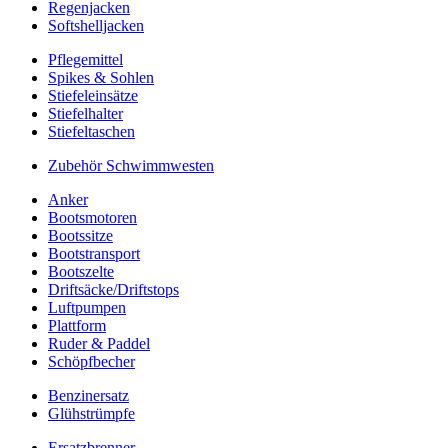
Regenjacken
Softshelljacken
Pflegemittel
Spikes & Sohlen
Stiefeleinsätze
Stiefelhalter
Stiefeltaschen
Zubehör Schwimmwesten
Anker
Bootsmotoren
Bootssitze
Bootstransport
Bootszelte
Driftsäcke/Driftstops
Luftpumpen
Plattform
Ruder & Paddel
Schöpfbecher
Benzinersatz
Glühstrümpfe
Ersatzbrenner