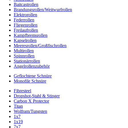
Baitcastrollen
Brandungsrollen/Weitwurfrollen
Elektrorollen
Federrollen
Fliegenrollen
Freilaufrollen
Kampfbremsrollen
Kapselrollen
Meeresrollen/Großfischrollen
Multirollen
Spinnrollen
Stationärrollen
Angelrollenzubehör
Geflochtene Schnüre
Monofile Schnüre
Fibresteel
Dropshot-Stahl & Stinger
Carbon X Protector
Titan
Wolfram/Tungsten
1x7
1x19
7x7