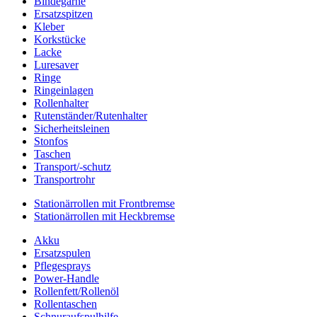
Bindegarne
Ersatzspitzen
Kleber
Korkstücke
Lacke
Luresaver
Ringe
Ringeinlagen
Rollenhalter
Rutenständer/Rutenhalter
Sicherheitsleinen
Stonfos
Taschen
Transport/-schutz
Transportrohr
Stationärrollen mit Frontbremse
Stationärrollen mit Heckbremse
Akku
Ersatzspulen
Pflegesprays
Power-Handle
Rollenfett/Rollenöl
Rollentaschen
Schnuraufspulhilfe