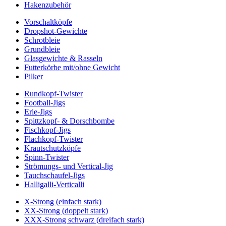
Hakenzubehör
Vorschaltköpfe
Dropshot-Gewichte
Schrotbleie
Grundbleie
Glasgewichte & Rasseln
Futterkörbe mit/ohne Gewicht
Pilker
Rundkopf-Twister
Football-Jigs
Erie-Jigs
Spittzkopf- & Dorschbombe
Fischkopf-Jigs
Flachkopf-Twister
Krautschutzköpfe
Spinn-Twister
Strömungs- und Vertical-Jig
Tauchschaufel-Jigs
Halligalli-Verticalli
X-Strong (einfach stark)
XX-Strong (doppelt stark)
XXX-Strong schwarz (dreifach stark)