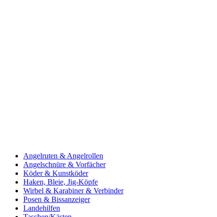
Angelruten & Angelrollen
Angelschnüre & Vorfächer
Köder & Kunstköder
Haken, Bleie, Jig-Köpfe
Wirbel & Karabiner & Verbinder
Posen & Bissanzeiger
Landehilfen
Taschen/Kästen