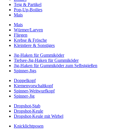
Teig & Partikel
Pop-Up-Boilies
Mais
Mais
Würmer/Larven
Fliegen
Krebse & Frösche
Kleintiere & Sonstiges
Jig-Haken für Gummiköder
Tiefsee-Jig-Haken für Gummiköder
Jig-Haken für Gummiköder zum Selbstgießen
Spinner-Jigs
Doppelkopf
Kiemenvorschaltkopf
Spinner-Weitwurfkopf
Spinner-Jig
Dropshot-Stab
Dropshot-Keule
Dropshot-Keule mit Wirbel
Knicklichtposen