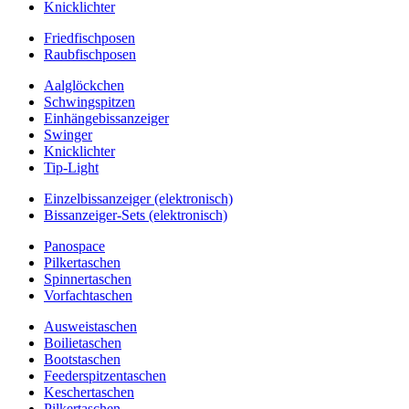
Knicklichter
Friedfischposen
Raubfischposen
Aalglöckchen
Schwingspitzen
Einhängebissanzeiger
Swinger
Knicklichter
Tip-Light
Einzelbissanzeiger (elektronisch)
Bissanzeiger-Sets (elektronisch)
Panospace
Pilkertaschen
Spinnertaschen
Vorfachtaschen
Ausweistaschen
Boilietaschen
Bootstaschen
Feederspitzentaschen
Keschertaschen
Pilkertaschen