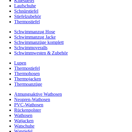
Kniestiefel
Laufschuhe
Schnürstiefel
Stiefelzubehör
Thermostiefel
Schwimmanzug Hose
Schwimmanzug Jacke
Schwimmanzüge komplett
Schwimmoveralls
Schwimmwesten & Zubehör
Lupen
Thermostiefel
Thermohosen
Thermojacken
Thermoanzüge
Atmungsaktive Wathosen
Neopren-Wathosen
PVC-Wathosen
Rückenpolster
Wathosen
Watjacken
Watschuhe
Watstiefel