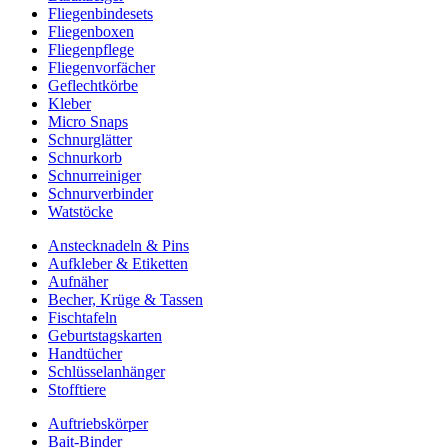
Fliegenbindesets
Fliegenboxen
Fliegenpflege
Fliegenvorfächer
Geflechtkörbe
Kleber
Micro Snaps
Schnurglätter
Schnurkorb
Schnurreiniger
Schnurverbinder
Watstöcke
Anstecknadeln & Pins
Aufkleber & Etiketten
Aufnäher
Becher, Krüge & Tassen
Fischtafeln
Geburtstagskarten
Handtücher
Schlüsselanhänger
Stofftiere
Auftriebskörper
Bait-Binder