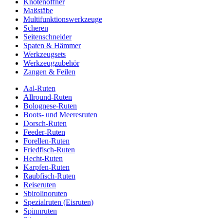
Knotenöffner
Maßstäbe
Multifunktionswerkzeuge
Scheren
Seitenschneider
Spaten & Hämmer
Werkzeugsets
Werkzeugzubehör
Zangen & Feilen
Aal-Ruten
Allround-Ruten
Bolognese-Ruten
Boots- und Meeresruten
Dorsch-Ruten
Feeder-Ruten
Forellen-Ruten
Friedfisch-Ruten
Hecht-Ruten
Karpfen-Ruten
Raubfisch-Ruten
Reiseruten
Sbirolinoruten
Spezialruten (Eisruten)
Spinnruten