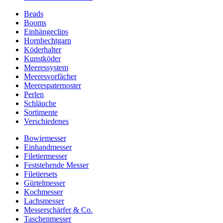
Beads
Booms
Einhängeclips
Hornhechtgarn
Köderhalter
Kunstköder
Meeressystem
Meeresvorfächer
Meerespaternoster
Perlen
Schläuche
Sortimente
Verschiedenes
Bowiemesser
Einhandmesser
Filetiermesser
Feststehende Messer
Filetiersets
Gürtelmesser
Kochmesser
Lachsmesser
Messerschärfer & Co.
Taschenmesser