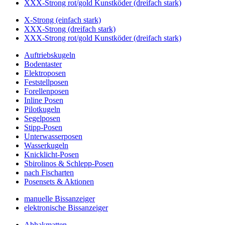
XXX-Strong rot/gold Kunstköder (dreifach stark)
X-Strong (einfach stark)
XXX-Strong (dreifach stark)
XXX-Strong rot/gold Kunstköder (dreifach stark)
Auftriebskugeln
Bodentaster
Elektroposen
Feststellposen
Forellenposen
Inline Posen
Pilotkugeln
Segelposen
Stipp-Posen
Unterwasserposen
Wasserkugeln
Knicklicht-Posen
Sbirolinos & Schlepp-Posen
nach Fischarten
Posensets & Aktionen
manuelle Bissanzeiger
elektronische Bissanzeiger
Abhakmatten