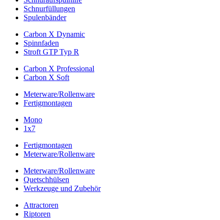
Schnurfüllungen
Spulenbänder
Carbon X Dynamic
Spinnfaden
Stroft GTP Typ R
Carbon X Professional
Carbon X Soft
Meterware/Rollenware
Fertigmontagen
Mono
1x7
Fertigmontagen
Meterware/Rollenware
Meterware/Rollenware
Quetschhülsen
Werkzeuge und Zubehör
Attractoren
Riptoren