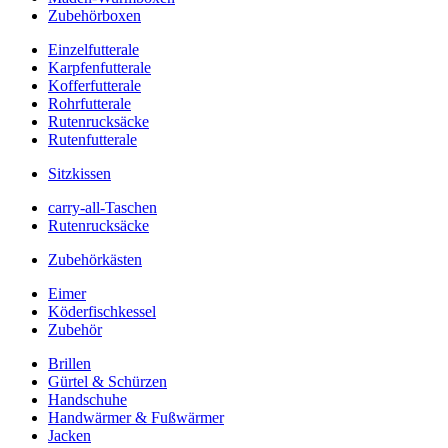
Zubehörboxen
Einzelfutterale
Karpfenfutterale
Kofferfutterale
Rohrfutterale
Rutenrucksäcke
Rutenfutterale
Sitzkissen
carry-all-Taschen
Rutenrucksäcke
Zubehörkästen
Eimer
Köderfischkessel
Zubehör
Brillen
Gürtel & Schürzen
Handschuhe
Handwärmer & Fußwärmer
Jacken