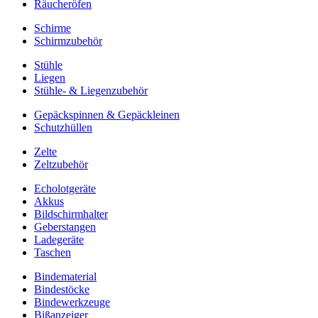
Räucheröfen
Schirme
Schirmzubehör
Stühle
Liegen
Stühle- & Liegenzubehör
Gepäckspinnen & Gepäckleinen
Schutzhüllen
Zelte
Zeltzubehör
Echolotgeräte
Akkus
Bildschirmhalter
Geberstangen
Ladegeräte
Taschen
Bindematerial
Bindestöcke
Bindewerkzeuge
Bißanzeiger