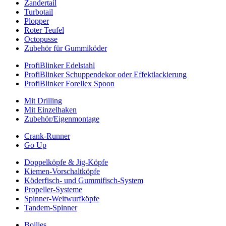
Zandertail
Turbotail
Plopper
Roter Teufel
Octopusse
Zubehör für Gummiköder
ProfiBlinker Edelstahl
ProfiBlinker Schuppendekor oder Effektlackierung
ProfiBlinker Forellex Spoon
Mit Drilling
Mit Einzelhaken
Zubehör/Eigenmontage
Crank-Runner
Go Up
Doppelköpfe & Jig-Köpfe
Kiemen-Vorschaltköpfe
Köderfisch- und Gummifisch-System
Propeller-Systeme
Spinner-Weitwurfköpfe
Tandem-Spinner
Boilies