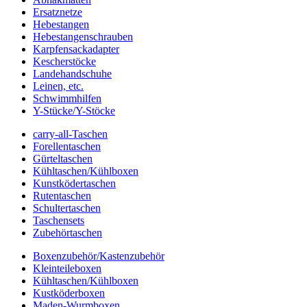
Ersatznetze
Hebestangen
Hebestangenschrauben
Karpfensackadapter
Kescherstöcke
Landehandschuhe
Leinen, etc.
Schwimmhilfen
Y-Stücke/Y-Stöcke
carry-all-Taschen
Forellentaschen
Gürteltaschen
Kühltaschen/Kühlboxen
Kunstködertaschen
Rutentaschen
Schultertaschen
Taschensets
Zubehörtaschen
Boxenzubehör/Kastenzubehör
Kleinteileboxen
Kühltaschen/Kühlboxen
Kustköderboxen
Maden-Wurmboxen