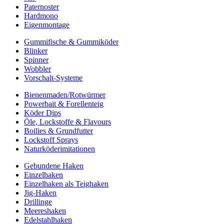
Paternoster
Hardmono
Eigenmontage
Gummifische & Gummiköder
Blinker
Spinner
Wobbler
Vorschalt-Systeme
Bienenmaden/Rotwürmer
Powerbait & Forellenteig
Köder Dips
Öle, Lockstoffe & Flavours
Boilies & Grundfutter
Lockstoff Sprays
Naturköderimitationen
Gebundene Haken
Einzelhaken
Einzelhaken als Teighaken
Jig-Haken
Drillinge
Meereshaken
Edelstahlhaken