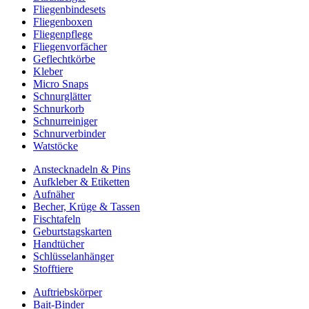
Fliegenbindesets
Fliegenboxen
Fliegenpflege
Fliegenvorfächer
Geflechtkörbe
Kleber
Micro Snaps
Schnurglätter
Schnurkorb
Schnurreiniger
Schnurverbinder
Watstöcke
Anstecknadeln & Pins
Aufkleber & Etiketten
Aufnäher
Becher, Krüge & Tassen
Fischtafeln
Geburtstagskarten
Handtücher
Schlüsselanhänger
Stofftiere
Auftriebskörper
Bait-Binder