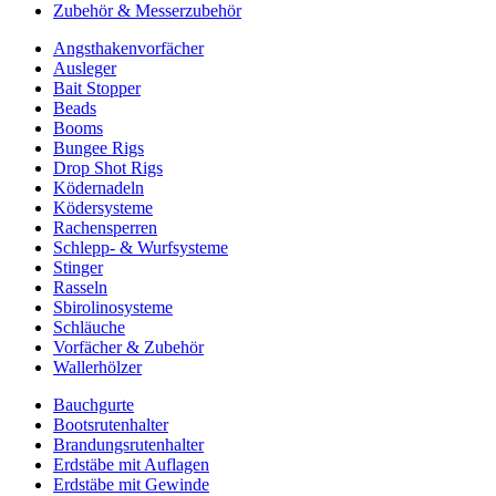
Zubehör & Messerzubehör
Angsthakenvorfächer
Ausleger
Bait Stopper
Beads
Booms
Bungee Rigs
Drop Shot Rigs
Ködernadeln
Ködersysteme
Rachensperren
Schlepp- & Wurfsysteme
Stinger
Rasseln
Sbirolinosysteme
Schläuche
Vorfächer & Zubehör
Wallerhölzer
Bauchgurte
Bootsrutenhalter
Brandungsrutenhalter
Erdstäbe mit Auflagen
Erdstäbe mit Gewinde