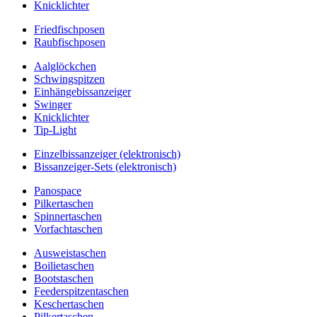
Knicklichter
Friedfischposen
Raubfischposen
Aalglöckchen
Schwingspitzen
Einhängebissanzeiger
Swinger
Knicklichter
Tip-Light
Einzelbissanzeiger (elektronisch)
Bissanzeiger-Sets (elektronisch)
Panospace
Pilkertaschen
Spinnertaschen
Vorfachtaschen
Ausweistaschen
Boilietaschen
Bootstaschen
Feederspitzentaschen
Keschertaschen
Pilkertaschen