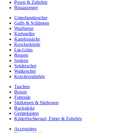
Posen & Zubehör
Bissanzeiger
Unterfangkescher
Gaffs & Schlingen
Wurfnetze
Krebsteller
Karpfensäcke
Kescherköpfe
Lip-Grips
Reusen
Senken
Setzkescher
Watkescher
Kescherzubehör
Taschen
Boxen
Futterale
Sitzkiepen & Sitzboxen
Rucksäcke
Gerätekästen
Köderfischkessel, Eimer & Zubehör
Accessoires