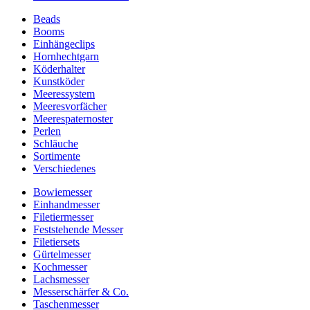
Beads
Booms
Einhängeclips
Hornhechtgarn
Köderhalter
Kunstköder
Meeressystem
Meeresvorfächer
Meerespaternoster
Perlen
Schläuche
Sortimente
Verschiedenes
Bowiemesser
Einhandmesser
Filetiermesser
Feststehende Messer
Filetiersets
Gürtelmesser
Kochmesser
Lachsmesser
Messerschärfer & Co.
Taschenmesser