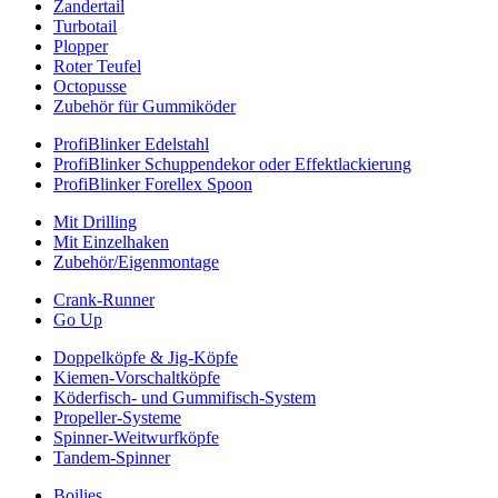
Zandertail
Turbotail
Plopper
Roter Teufel
Octopusse
Zubehör für Gummiköder
ProfiBlinker Edelstahl
ProfiBlinker Schuppendekor oder Effektlackierung
ProfiBlinker Forellex Spoon
Mit Drilling
Mit Einzelhaken
Zubehör/Eigenmontage
Crank-Runner
Go Up
Doppelköpfe & Jig-Köpfe
Kiemen-Vorschaltköpfe
Köderfisch- und Gummifisch-System
Propeller-Systeme
Spinner-Weitwurfköpfe
Tandem-Spinner
Boilies