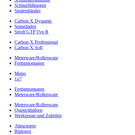
Schnurfüllungen
Spulenbänder
Carbon X Dynamic
Spinnfaden
Stroft GTP Typ R
Carbon X Professional
Carbon X Soft
Meterware/Rollenware
Fertigmontagen
Mono
1x7
Fertigmontagen
Meterware/Rollenware
Meterware/Rollenware
Quetschhülsen
Werkzeuge und Zubehör
Attractoren
Riptoren