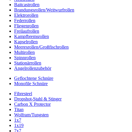
Baitcastrollen
Brandungsrollen/Weitwurfrollen
Elektrorollen
Federrollen
Fliegenrollen
Freilaufrollen
Kampfbremsrollen
Kapselrollen
Meeresrollen/Großfischrollen
Multirollen
Spinnrollen
Stationärrollen
Angelrollenzubehör
Geflochtene Schnüre
Monofile Schnüre
Fibresteel
Dropshot-Stahl & Stinger
Carbon X Protector
Titan
Wolfram/Tungsten
1x7
1x19
7x7