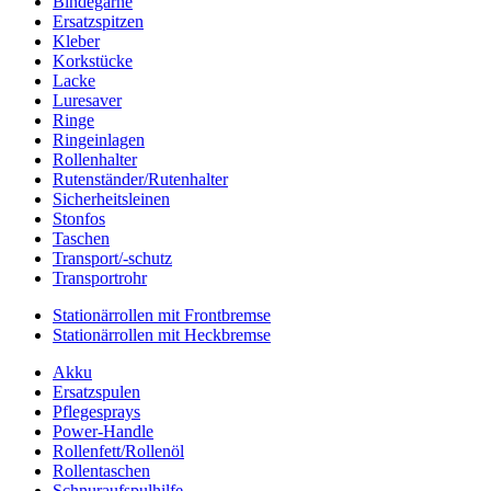
Bindegarne
Ersatzspitzen
Kleber
Korkstücke
Lacke
Luresaver
Ringe
Ringeinlagen
Rollenhalter
Rutenständer/Rutenhalter
Sicherheitsleinen
Stonfos
Taschen
Transport/-schutz
Transportrohr
Stationärrollen mit Frontbremse
Stationärrollen mit Heckbremse
Akku
Ersatzspulen
Pflegesprays
Power-Handle
Rollenfett/Rollenöl
Rollentaschen
Schnuraufspulhilfe