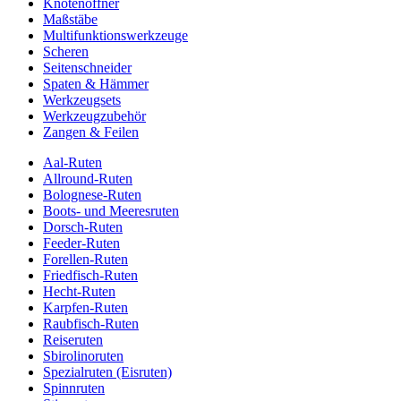
Knotenöffner
Maßstäbe
Multifunktionswerkzeuge
Scheren
Seitenschneider
Spaten & Hämmer
Werkzeugsets
Werkzeugzubehör
Zangen & Feilen
Aal-Ruten
Allround-Ruten
Bolognese-Ruten
Boots- und Meeresruten
Dorsch-Ruten
Feeder-Ruten
Forellen-Ruten
Friedfisch-Ruten
Hecht-Ruten
Karpfen-Ruten
Raubfisch-Ruten
Reiseruten
Sbirolinoruten
Spezialruten (Eisruten)
Spinnruten