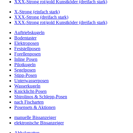
XXX-Strong rot/gold Kunstköder (dreifach stark)
X-Strong (einfach stark)
XXX-Strong (dreifach stark)
XXX-Strong rot/gold Kunstköder (dreifach stark)
Auftriebskugeln
Bodentaster
Elektroposen
Feststellposen
Forellenposen
Inline Posen
Pilotkugeln
Segelposen
Stipp-Posen
Unterwasserposen
Wasserkugeln
Knicklicht-Posen
Sbirolinos & Schlepp-Posen
nach Fischarten
Posensets & Aktionen
manuelle Bissanzeiger
elektronische Bissanzeiger
Abhakmatten