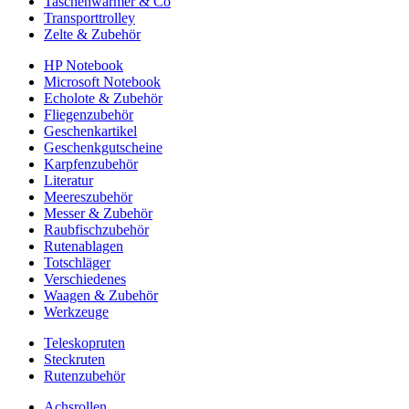
Taschenwärmer & Co
Transporttrolley
Zelte & Zubehör
HP Notebook
Microsoft Notebook
Echolote & Zubehör
Fliegenzubehör
Geschenkartikel
Geschenkgutscheine
Karpfenzubehör
Literatur
Meereszubehör
Messer & Zubehör
Raubfischzubehör
Rutenablagen
Totschläger
Verschiedenes
Waagen & Zubehör
Werkzeuge
Teleskopruten
Steckruten
Rutenzubehör
Achsrollen