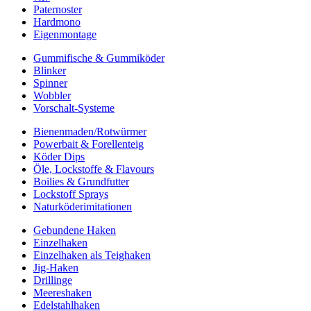
Paternoster
Hardmono
Eigenmontage
Gummifische & Gummiköder
Blinker
Spinner
Wobbler
Vorschalt-Systeme
Bienenmaden/Rotwürmer
Powerbait & Forellenteig
Köder Dips
Öle, Lockstoffe & Flavours
Boilies & Grundfutter
Lockstoff Sprays
Naturköderimitationen
Gebundene Haken
Einzelhaken
Einzelhaken als Teighaken
Jig-Haken
Drillinge
Meereshaken
Edelstahlhaken