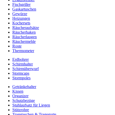
Fischgriller
Gaskartuschen
Gewürze
Heizungen
Kochersets
Räucheraufsätze
Räucherhaken
Räucherlaugen
Räuchermehle
Roste
Thermometer
Erdbohrer
Schirmhalter
Schirmüberwurf
Stormcaps
Stormpoles
Getränkehalter
Kissen
Organizer
Schutzbezüge
Stuhlaufsatz für Liegen
Stützrohre
Tragetaschen & Tragegurte