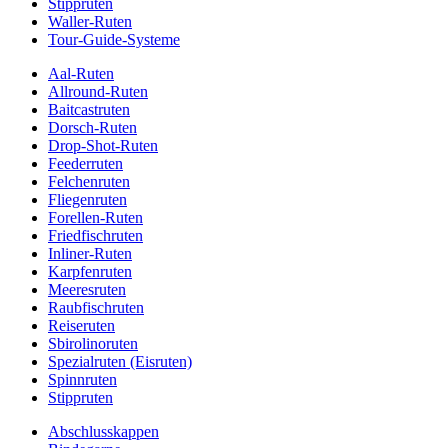
Stippruten
Waller-Ruten
Tour-Guide-Systeme
Aal-Ruten
Allround-Ruten
Baitcastruten
Dorsch-Ruten
Drop-Shot-Ruten
Feederruten
Felchenruten
Fliegenruten
Forellen-Ruten
Friedfischruten
Inliner-Ruten
Karpfenruten
Meeresruten
Raubfischruten
Reiseruten
Sbirolinoruten
Spezialruten (Eisruten)
Spinnruten
Stippruten
Abschlusskappen