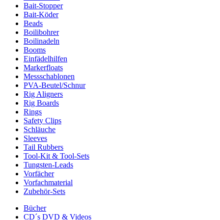
Bait-Stopper
Bait-Köder
Beads
Boilibohrer
Boilinadeln
Booms
Einfädelhilfen
Markerfloats
Messschablonen
PVA-Beutel/Schnur
Rig Aligners
Rig Boards
Rings
Safety Clips
Schläuche
Sleeves
Tail Rubbers
Tool-Kit & Tool-Sets
Tungsten-Leads
Vorfächer
Vorfachmaterial
Zubehör-Sets
Bücher
CD´s DVD & Videos