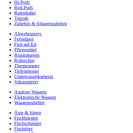
Hi-Pods
Rod-Pods
Rutenhalter
Tripods
Zubehör & Ablagenzubehör
Abwehrsprays
Ferngläser
First aid Kit
Pflegemittel
Reparatursets
Rollerclips
Thermometer
Tiefenmesser
Unterwasserkameras
Vakuumierer
Analoge Waagen
Elektronische Waagen
Waagenzubehör
Äxte & Sägen
Fischbürsten
Fischschupper
Fischtöter