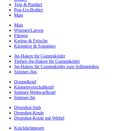
Teig & Partikel
Pop-Up-Boilies
Mais
Mais
Würmer/Larven
Fliegen
Krebse & Frösche
Kleintiere & Sonstiges
Jig-Haken für Gummiköder
Tiefsee-Jig-Haken für Gummiköder
Jig-Haken für Gummiköder zum Selbstgießen
Spinner-Jigs
Doppelkopf
Kiemenvorschaltkopf
Spinner-Weitwurfkopf
Spinner-Jig
Dropshot-Stab
Dropshot-Keule
Dropshot-Keule mit Wirbel
Knicklichtposen