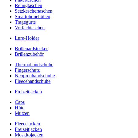
Relingtaschen
Setzkeschertaschen
Smartphonehüllen
Tragegurte
Vorfachtaschen
Lure-Holder
Brillenaufstecker
Brillenzubehör
Thermohandschuhe
Fingerschutz
Neoprenhandschuhe
Fleecehandschuhe
Freizeitjacken
Caps
Hüte
Mützen
Fleecejacken
Freizeitjacken
Moskitojacken