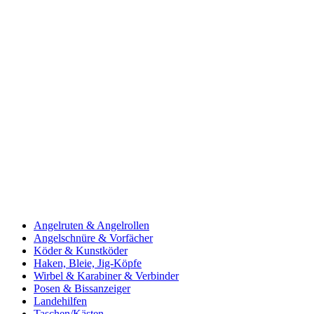
Angelruten & Angelrollen
Angelschnüre & Vorfächer
Köder & Kunstköder
Haken, Bleie, Jig-Köpfe
Wirbel & Karabiner & Verbinder
Posen & Bissanzeiger
Landehilfen
Taschen/Kästen