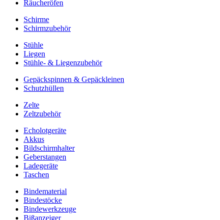
Räucheröfen
Schirme
Schirmzubehör
Stühle
Liegen
Stühle- & Liegenzubehör
Gepäckspinnen & Gepäckleinen
Schutzhüllen
Zelte
Zeltzubehör
Echolotgeräte
Akkus
Bildschirmhalter
Geberstangen
Ladegeräte
Taschen
Bindematerial
Bindestöcke
Bindewerkzeuge
Bißanzeiger