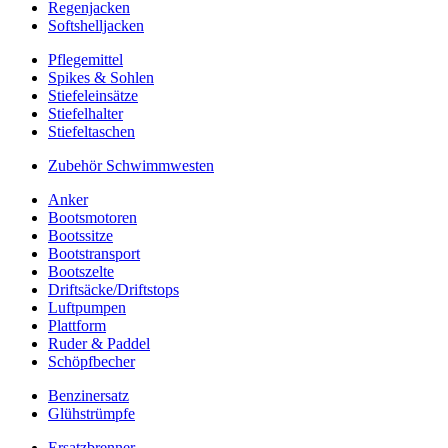
Regenjacken
Softshelljacken
Pflegemittel
Spikes & Sohlen
Stiefeleinsätze
Stiefelhalter
Stiefeltaschen
Zubehör Schwimmwesten
Anker
Bootsmotoren
Bootssitze
Bootstransport
Bootszelte
Driftsäcke/Driftstops
Luftpumpen
Plattform
Ruder & Paddel
Schöpfbecher
Benzinersatz
Glühstrümpfe
Ersatzbrenner