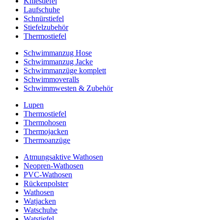
Kniestiefel
Laufschuhe
Schnürstiefel
Stiefelzubehör
Thermostiefel
Schwimmanzug Hose
Schwimmanzug Jacke
Schwimmanzüge komplett
Schwimmoveralls
Schwimmwesten & Zubehör
Lupen
Thermostiefel
Thermohosen
Thermojacken
Thermoanzüge
Atmungsaktive Wathosen
Neopren-Wathosen
PVC-Wathosen
Rückenpolster
Wathosen
Watjacken
Watschuhe
Watstiefel