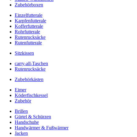
Zubehörboxen
Einzelfutterale
Karpfenfutterale
Kofferfutterale
Rohrfutterale
Rutenrucksäcke
Rutenfutterale
Sitzkissen
carry-all-Taschen
Rutenrucksäcke
Zubehörkästen
Eimer
Köderfischkessel
Zubehör
Brillen
Gürtel & Schürzen
Handschuhe
Handwärmer & Fußwärmer
Jacken