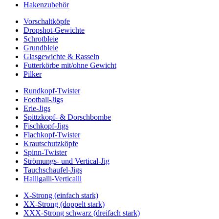
Hakenzubehör
Vorschaltköpfe
Dropshot-Gewichte
Schrotbleie
Grundbleie
Glasgewichte & Rasseln
Futterkörbe mit/ohne Gewicht
Pilker
Rundkopf-Twister
Football-Jigs
Erie-Jigs
Spittzkopf- & Dorschbombe
Fischkopf-Jigs
Flachkopf-Twister
Krautschutzköpfe
Spinn-Twister
Strömungs- und Vertical-Jig
Tauchschaufel-Jigs
Halligalli-Verticalli
X-Strong (einfach stark)
XX-Strong (doppelt stark)
XXX-Strong schwarz (dreifach stark)