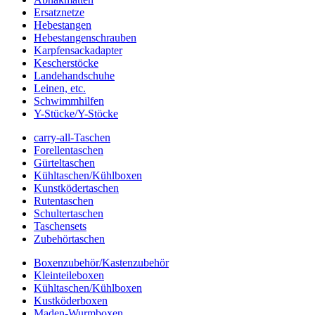
Ersatznetze
Hebestangen
Hebestangenschrauben
Karpfensackadapter
Kescherstöcke
Landehandschuhe
Leinen, etc.
Schwimmhilfen
Y-Stücke/Y-Stöcke
carry-all-Taschen
Forellentaschen
Gürteltaschen
Kühltaschen/Kühlboxen
Kunstködertaschen
Rutentaschen
Schultertaschen
Taschensets
Zubehörtaschen
Boxenzubehör/Kastenzubehör
Kleinteileboxen
Kühltaschen/Kühlboxen
Kustköderboxen
Maden-Wurmboxen