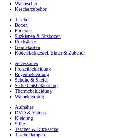
Watkescher
Kescherzubehör
Taschen
Boxen
Futterale
Sitzkiepen & Sitzboxen
Rucksäcke
Gerätekästen
Köderfischkessel, Eimer & Zubehör
Accessoires
Freizeitbekleidung
Regenbekleidung
Schuhe & Stiefel
Sicherheitsbekleidung
Thermobekleidung
Watbekleidung
Aufnäher
DVD & Videos
Kleidung
Stifte
Taschen & Rucksäcke
Taschenlampen