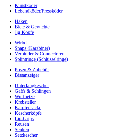
Kunstköder
Lebendköder/Fressköder
Haken
Bleie & Gewichte
Jig-Köpfe
Wirbel
Snaps (Karabiner)
Verbinder & Connectoren
Splintringe (Schlüsselringe)
Posen & Zubehör
Bissanzeiger
Unterfangkescher
Gaffs & Schlingen
Wurfnetze
Krebsteller
Karpfensäcke
Kescherköpfe
Lip-Grips
Reusen
Senken
Setzkescher