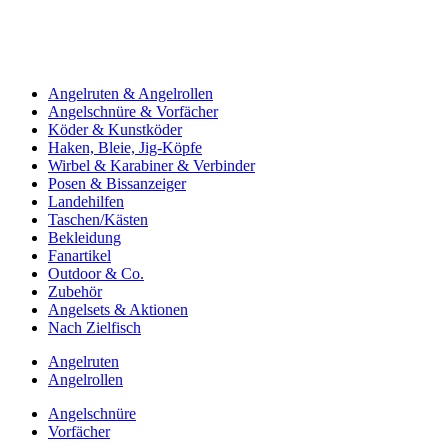
Angelruten & Angelrollen
Angelschnüre & Vorfächer
Köder & Kunstköder
Haken, Bleie, Jig-Köpfe
Wirbel & Karabiner & Verbinder
Posen & Bissanzeiger
Landehilfen
Taschen/Kästen
Bekleidung
Fanartikel
Outdoor & Co.
Zubehör
Angelsets & Aktionen
Nach Zielfisch
Angelruten
Angelrollen
Angelschnüre
Vorfächer