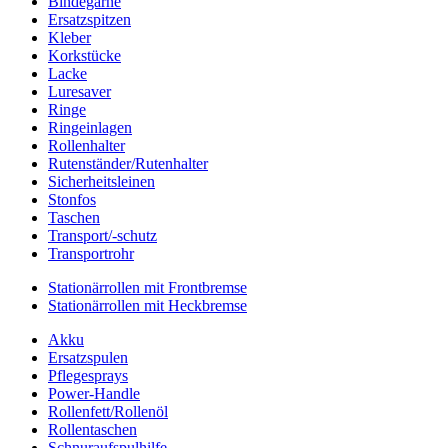
Bindegarne
Ersatzspitzen
Kleber
Korkstücke
Lacke
Luresaver
Ringe
Ringeinlagen
Rollenhalter
Rutenständer/Rutenhalter
Sicherheitsleinen
Stonfos
Taschen
Transport/-schutz
Transportrohr
Stationärrollen mit Frontbremse
Stationärrollen mit Heckbremse
Akku
Ersatzspulen
Pflegesprays
Power-Handle
Rollenfett/Rollenöl
Rollentaschen
Schnuraufspulhilfe