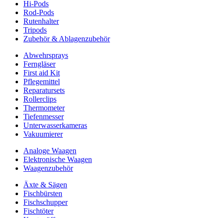
Hi-Pods
Rod-Pods
Rutenhalter
Tripods
Zubehör & Ablagenzubehör
Abwehrsprays
Ferngläser
First aid Kit
Pflegemittel
Reparatursets
Rollerclips
Thermometer
Tiefenmesser
Unterwasserkameras
Vakuumierer
Analoge Waagen
Elektronische Waagen
Waagenzubehör
Äxte & Sägen
Fischbürsten
Fischschupper
Fischtöter