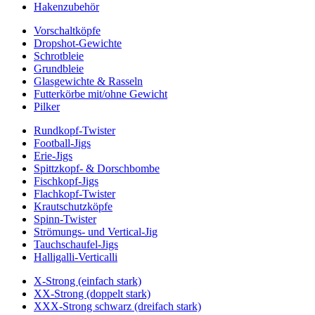
Hakenzubehör
Vorschaltköpfe
Dropshot-Gewichte
Schrotbleie
Grundbleie
Glasgewichte & Rasseln
Futterkörbe mit/ohne Gewicht
Pilker
Rundkopf-Twister
Football-Jigs
Erie-Jigs
Spittzkopf- & Dorschbombe
Fischkopf-Jigs
Flachkopf-Twister
Krautschutzköpfe
Spinn-Twister
Strömungs- und Vertical-Jig
Tauchschaufel-Jigs
Halligalli-Verticalli
X-Strong (einfach stark)
XX-Strong (doppelt stark)
XXX-Strong schwarz (dreifach stark)