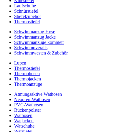
Kniestiefel
Laufschuhe
Schnürstiefel
Stiefelzubehör
Thermostiefel
Schwimmanzug Hose
Schwimmanzug Jacke
Schwimmanzüge komplett
Schwimmoveralls
Schwimmwesten & Zubehör
Lupen
Thermostiefel
Thermohosen
Thermojacken
Thermoanzüge
Atmungsaktive Wathosen
Neopren-Wathosen
PVC-Wathosen
Rückenpolster
Wathosen
Watjacken
Watschuhe
Watstiefel