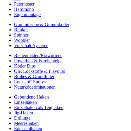
Paternoster
Hardmono
Eigenmontage
Gummifische & Gummiköder
Blinker
Spinner
Wobbler
Vorschalt-Systeme
Bienenmaden/Rotwürmer
Powerbait & Forellenteig
Köder Dips
Öle, Lockstoffe & Flavours
Boilies & Grundfutter
Lockstoff Sprays
Naturköderimitationen
Gebundene Haken
Einzelhaken
Einzelhaken als Teighaken
Jig-Haken
Drillinge
Meereshaken
Edelstahlhaken