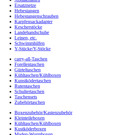
Ersatznetze
Hebestangen
Hebestangenschrauben
Karpfensackadapter
Kescherstöcke
Landehandschuhe
Leinen, etc.
Schwimmhilfen
Y-Stücke/Y-Stöcke
carry-all-Taschen
Forellentaschen
Gürteltaschen
Kühltaschen/Kühlboxen
Kunstködertaschen
Rutentaschen
Schultertaschen
Taschensets
Zubehörtaschen
Boxenzubehör/Kastenzubehör
Kleinteileboxen
Kühltaschen/Kühlboxen
Kustköderboxen
Maden-Wurmboxen