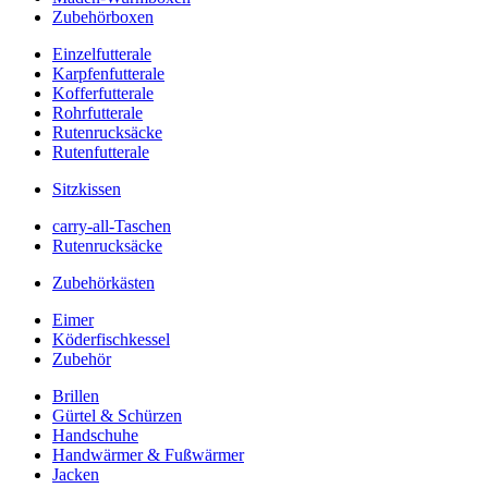
Zubehörboxen
Einzelfutterale
Karpfenfutterale
Kofferfutterale
Rohrfutterale
Rutenrucksäcke
Rutenfutterale
Sitzkissen
carry-all-Taschen
Rutenrucksäcke
Zubehörkästen
Eimer
Köderfischkessel
Zubehör
Brillen
Gürtel & Schürzen
Handschuhe
Handwärmer & Fußwärmer
Jacken