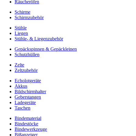
Räucheröfen
Schirme
Schirmzubehör
Stühle
Liegen
Stühle- & Liegenzubehör
Gepäckspinnen & Gepäckleinen
Schutzhüllen
Zelte
Zeltzubehör
Echolotgeräte
Akkus
Bildschirmhalter
Geberstangen
Ladegeräte
Taschen
Bindematerial
Bindestöcke
Bindewerkzeuge
Bißanzeiger