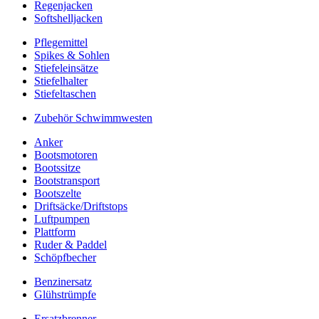
Regenjacken
Softshelljacken
Pflegemittel
Spikes & Sohlen
Stiefeleinsätze
Stiefelhalter
Stiefeltaschen
Zubehör Schwimmwesten
Anker
Bootsmotoren
Bootssitze
Bootstransport
Bootszelte
Driftsäcke/Driftstops
Luftpumpen
Plattform
Ruder & Paddel
Schöpfbecher
Benzinersatz
Glühstrümpfe
Ersatzbrenner