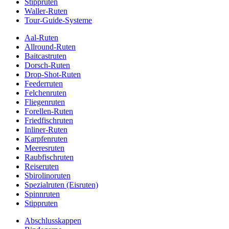
Stippruten
Waller-Ruten
Tour-Guide-Systeme
Aal-Ruten
Allround-Ruten
Baitcastruten
Dorsch-Ruten
Drop-Shot-Ruten
Feederruten
Felchenruten
Fliegenruten
Forellen-Ruten
Friedfischruten
Inliner-Ruten
Karpfenruten
Meeresruten
Raubfischruten
Reiseruten
Sbirolinoruten
Spezialruten (Eisruten)
Spinnruten
Stippruten
Abschlusskappen