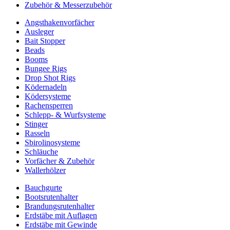
Zubehör & Messerzubehör
Angsthakenvorfächer
Ausleger
Bait Stopper
Beads
Booms
Bungee Rigs
Drop Shot Rigs
Ködernadeln
Ködersysteme
Rachensperren
Schlepp- & Wurfsysteme
Stinger
Rasseln
Sbirolinosysteme
Schläuche
Vorfächer & Zubehör
Wallerhölzer
Bauchgurte
Bootsrutenhalter
Brandungsrutenhalter
Erdstäbe mit Auflagen
Erdstäbe mit Gewinde