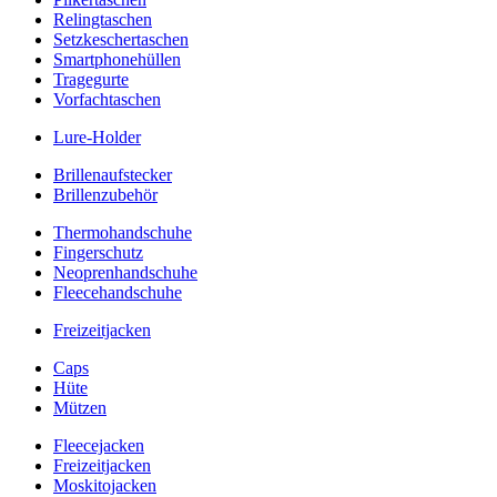
Relingtaschen
Setzkeschertaschen
Smartphonehüllen
Tragegurte
Vorfachtaschen
Lure-Holder
Brillenaufstecker
Brillenzubehör
Thermohandschuhe
Fingerschutz
Neoprenhandschuhe
Fleecehandschuhe
Freizeitjacken
Caps
Hüte
Mützen
Fleecejacken
Freizeitjacken
Moskitojacken