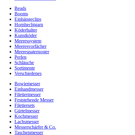
Beads
Booms
Einhängeclips
Hornhechtgarn
Köderhalter
Kunstköder
Meeressystem
Meeresvorfächer
Meerespaternoster
Perlen
Schläuche
Sortimente
Verschiedenes
Bowiemesser
Einhandmesser
Filetiermesser
Feststehende Messer
Filetiersets
Gürtelmesser
Kochmesser
Lachsmesser
Messerschärfer & Co.
Taschenmesser