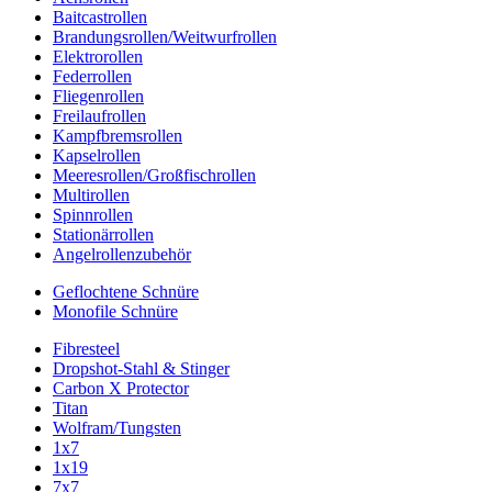
Baitcastrollen
Brandungsrollen/Weitwurfrollen
Elektrorollen
Federrollen
Fliegenrollen
Freilaufrollen
Kampfbremsrollen
Kapselrollen
Meeresrollen/Großfischrollen
Multirollen
Spinnrollen
Stationärrollen
Angelrollenzubehör
Geflochtene Schnüre
Monofile Schnüre
Fibresteel
Dropshot-Stahl & Stinger
Carbon X Protector
Titan
Wolfram/Tungsten
1x7
1x19
7x7