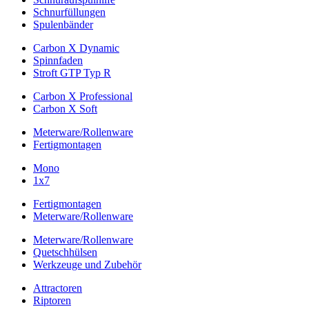
Schnurfüllungen
Spulenbänder
Carbon X Dynamic
Spinnfaden
Stroft GTP Typ R
Carbon X Professional
Carbon X Soft
Meterware/Rollenware
Fertigmontagen
Mono
1x7
Fertigmontagen
Meterware/Rollenware
Meterware/Rollenware
Quetschhülsen
Werkzeuge und Zubehör
Attractoren
Riptoren