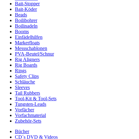
Bait-Stopper
Bait-Köder
Beads
Boilibohrer
Boilinadeln
Booms
Einfädelhilfen
Markerfloats
Messschablonen
PVA-Beutel/Schnur
Rig Aligners
Rig Boards
Rings
Safety Clips
Schläuche
Sleeves
Tail Rubbers
Tool-Kit & Tool-Sets
Tungsten-Leads
Vorfächer
Vorfachmaterial
Zubehör-Sets
Bücher
CD´s DVD & Videos