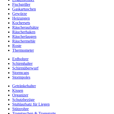
Fischgriller
Gaskartuschen
Gewürze
Heizungen
Kochersets
Räucheraufsätze
Räucherhaken
Räucherlaugen
Räuchermehle
Roste
Thermometer
Erdbohrer
Schirmhalter
Schirmüberwurf
Stormcaps
Stormpoles
Getränkehalter
Kissen
Organizer
Schutzbezüge
Stuhlaufsatz für Liegen
Stützrohre
Tragetaschen & Tragegurte