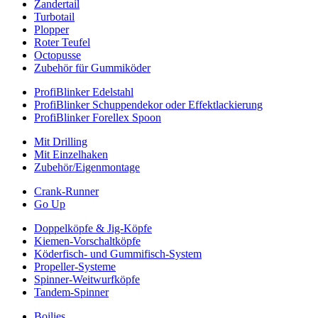
Zandertail
Turbotail
Plopper
Roter Teufel
Octopusse
Zubehör für Gummiköder
ProfiBlinker Edelstahl
ProfiBlinker Schuppendekor oder Effektlackierung
ProfiBlinker Forellex Spoon
Mit Drilling
Mit Einzelhaken
Zubehör/Eigenmontage
Crank-Runner
Go Up
Doppelköpfe & Jig-Köpfe
Kiemen-Vorschaltköpfe
Köderfisch- und Gummifisch-System
Propeller-Systeme
Spinner-Weitwurfköpfe
Tandem-Spinner
Boilies