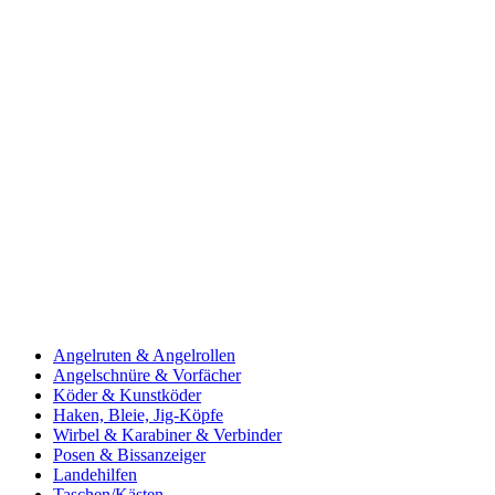
Angelruten & Angelrollen
Angelschnüre & Vorfächer
Köder & Kunstköder
Haken, Bleie, Jig-Köpfe
Wirbel & Karabiner & Verbinder
Posen & Bissanzeiger
Landehilfen
Taschen/Kästen