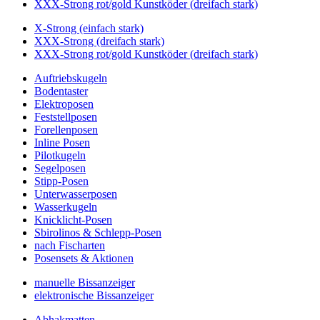
XXX-Strong rot/gold Kunstköder (dreifach stark)
X-Strong (einfach stark)
XXX-Strong (dreifach stark)
XXX-Strong rot/gold Kunstköder (dreifach stark)
Auftriebskugeln
Bodentaster
Elektroposen
Feststellposen
Forellenposen
Inline Posen
Pilotkugeln
Segelposen
Stipp-Posen
Unterwasserposen
Wasserkugeln
Knicklicht-Posen
Sbirolinos & Schlepp-Posen
nach Fischarten
Posensets & Aktionen
manuelle Bissanzeiger
elektronische Bissanzeiger
Abhakmatten