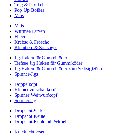
Teig & Partikel
Pop-Up-Boilies
Mais
Mais
Würmer/Larven
Fliegen
Krebse & Frösche
Kleintiere & Sonstiges
Jig-Haken für Gummiköder
Tiefsee-Jig-Haken für Gummiköder
Jig-Haken für Gummiköder zum Selbstgießen
Spinner-Jigs
Doppelkopf
Kiemenvorschaltkopf
Spinner-Weitwurfkopf
Spinner-Jig
Dropshot-Stab
Dropshot-Keule
Dropshot-Keule mit Wirbel
Knicklichtposen