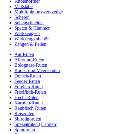
Knotenöffner
Maßstäbe
Multifunktionswerkzeuge
Scheren
Seitenschneider
Spaten & Hämmer
Werkzeugsets
Werkzeugzubehör
Zangen & Feilen
Aal-Ruten
Allround-Ruten
Bolognese-Ruten
Boots- und Meeresruten
Dorsch-Ruten
Feeder-Ruten
Forellen-Ruten
Friedfisch-Ruten
Hecht-Ruten
Karpfen-Ruten
Raubfisch-Ruten
Reiseruten
Sbirolinoruten
Spezialruten (Eisruten)
Spinnruten