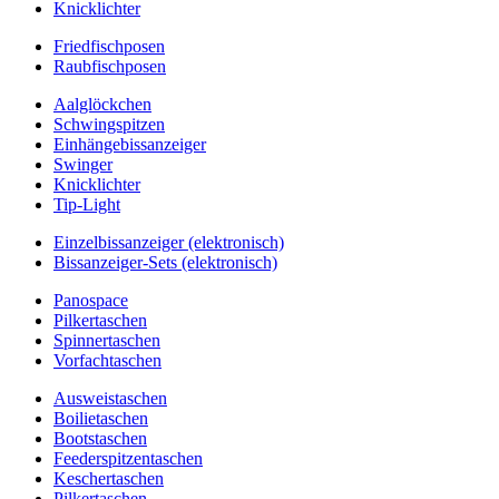
Knicklichter
Friedfischposen
Raubfischposen
Aalglöckchen
Schwingspitzen
Einhängebissanzeiger
Swinger
Knicklichter
Tip-Light
Einzelbissanzeiger (elektronisch)
Bissanzeiger-Sets (elektronisch)
Panospace
Pilkertaschen
Spinnertaschen
Vorfachtaschen
Ausweistaschen
Boilietaschen
Bootstaschen
Feederspitzentaschen
Keschertaschen
Pilkertaschen