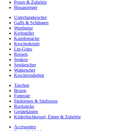
Posen & Zubehör
Bissanzeiger
Unterfangkescher
Gaffs & Schlingen
Wurfnetze
Krebsteller
Karpfensäcke
Kescherköpfe
Lip-Grips
Reusen
Senken
Setzkescher
Watkescher
Kescherzubehör
Taschen
Boxen
Futterale
Sitzkiepen & Sitzboxen
Rucksäcke
Gerätekästen
Köderfischkessel, Eimer & Zubehör
Accessoires