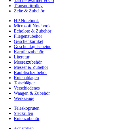
Taschenwärmer & Co
Transporttrolley
Zelte & Zubehör
HP Notebook
Microsoft Notebook
Echolote & Zubehör
Fliegenzubehör
Geschenkartikel
Geschenkgutscheine
Karpfenzubehör
Literatur
Meereszubehör
Messer & Zubehör
Raubfischzubehör
Rutenablagen
Totschläger
Verschiedenes
Waagen & Zubehör
Werkzeuge
Teleskopruten
Steckruten
Rutenzubehör
Achsrollen