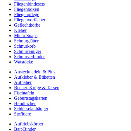
Fliegenbindesets
Fliegenboxen
Fliegenpflege
Fliegenvorfächer
Geflechtkörbe
Kleber
Micro Snaps
Schnurglätter
Schnurkorb
Schnurreiniger
Schnurverbinder
Watstöcke
Anstecknadeln & Pins
Aufkleber & Etiketten
Aufnäher
Becher, Krüge & Tassen
Fischtafeln
Geburtstagskarten
Handtücher
Schlüsselanhänger
Stofftiere
Auftriebskörper
Bait-Binder