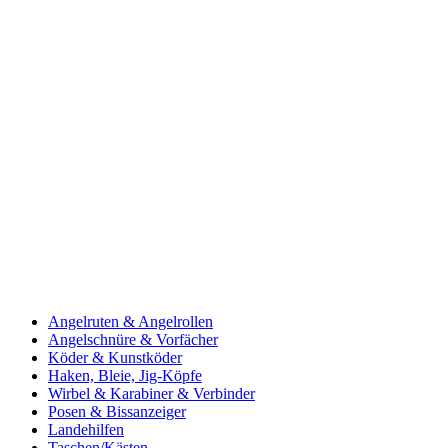
Angelruten & Angelrollen
Angelschnüre & Vorfächer
Köder & Kunstköder
Haken, Bleie, Jig-Köpfe
Wirbel & Karabiner & Verbinder
Posen & Bissanzeiger
Landehilfen
Taschen/Kästen