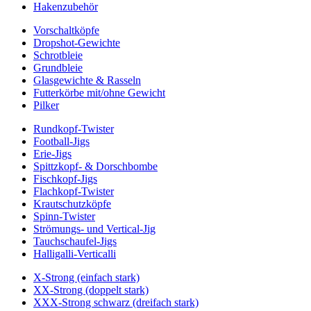
Hakenzubehör
Vorschaltköpfe
Dropshot-Gewichte
Schrotbleie
Grundbleie
Glasgewichte & Rasseln
Futterkörbe mit/ohne Gewicht
Pilker
Rundkopf-Twister
Football-Jigs
Erie-Jigs
Spittzkopf- & Dorschbombe
Fischkopf-Jigs
Flachkopf-Twister
Krautschutzköpfe
Spinn-Twister
Strömungs- und Vertical-Jig
Tauchschaufel-Jigs
Halligalli-Verticalli
X-Strong (einfach stark)
XX-Strong (doppelt stark)
XXX-Strong schwarz (dreifach stark)