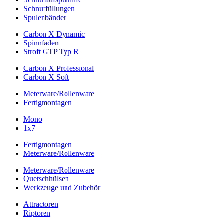
Schnurfüllungen
Spulenbänder
Carbon X Dynamic
Spinnfaden
Stroft GTP Typ R
Carbon X Professional
Carbon X Soft
Meterware/Rollenware
Fertigmontagen
Mono
1x7
Fertigmontagen
Meterware/Rollenware
Meterware/Rollenware
Quetschhülsen
Werkzeuge und Zubehör
Attractoren
Riptoren