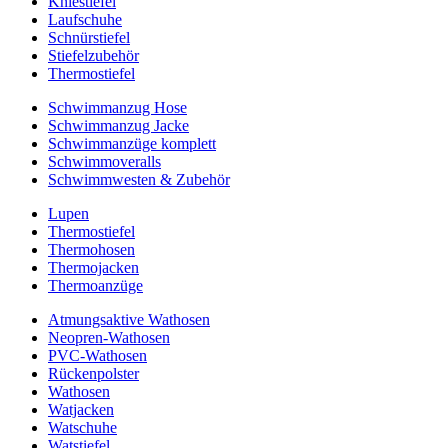
Kniestiefel
Laufschuhe
Schnürstiefel
Stiefelzubehör
Thermostiefel
Schwimmanzug Hose
Schwimmanzug Jacke
Schwimmanzüge komplett
Schwimmoveralls
Schwimmwesten & Zubehör
Lupen
Thermostiefel
Thermohosen
Thermojacken
Thermoanzüge
Atmungsaktive Wathosen
Neopren-Wathosen
PVC-Wathosen
Rückenpolster
Wathosen
Watjacken
Watschuhe
Watstiefel