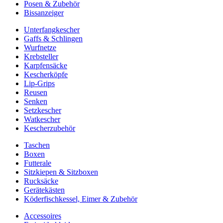
Posen & Zubehör
Bissanzeiger
Unterfangkescher
Gaffs & Schlingen
Wurfnetze
Krebsteller
Karpfensäcke
Kescherköpfe
Lip-Grips
Reusen
Senken
Setzkescher
Watkescher
Kescherzubehör
Taschen
Boxen
Futterale
Sitzkiepen & Sitzboxen
Rucksäcke
Gerätekästen
Köderfischkessel, Eimer & Zubehör
Accessoires