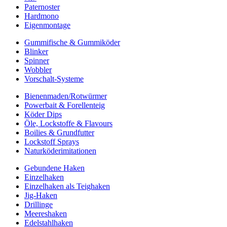
Paternoster
Hardmono
Eigenmontage
Gummifische & Gummiköder
Blinker
Spinner
Wobbler
Vorschalt-Systeme
Bienenmaden/Rotwürmer
Powerbait & Forellenteig
Köder Dips
Öle, Lockstoffe & Flavours
Boilies & Grundfutter
Lockstoff Sprays
Naturköderimitationen
Gebundene Haken
Einzelhaken
Einzelhaken als Teighaken
Jig-Haken
Drillinge
Meereshaken
Edelstahlhaken