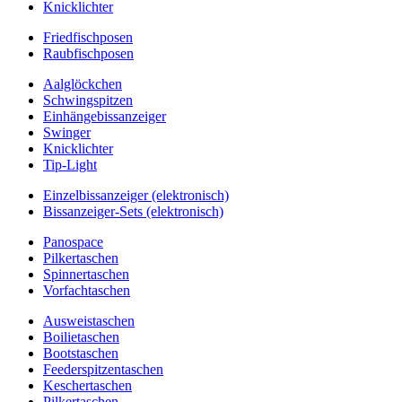
Knicklichter
Friedfischposen
Raubfischposen
Aalglöckchen
Schwingspitzen
Einhängebissanzeiger
Swinger
Knicklichter
Tip-Light
Einzelbissanzeiger (elektronisch)
Bissanzeiger-Sets (elektronisch)
Panospace
Pilkertaschen
Spinnertaschen
Vorfachtaschen
Ausweistaschen
Boilietaschen
Bootstaschen
Feederspitzentaschen
Keschertaschen
Pilkertaschen