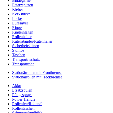
Bindegarne
Ersatzspitzen
Kleber
Korkstücke
Lacke
Luresaver
Ringe
Ringeinlagen
Rollenhalter
Rutenständer/Rutenhalter
Sicherheitsleinen
Stonfos
Taschen
Transport/-schutz
Transportrohr
Stationärrollen mit Frontbremse
Stationärrollen mit Heckbremse
Akku
Ersatzspulen
Pflegesprays
Power-Handle
Rollenfett/Rollenöl
Rollentaschen
Schnuraufspulhilfe