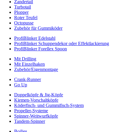
Zandertail
Turbotail
Plopper
Roter Teufel
Octopusse
Zubehör für Gummiköder
ProfiBlinker Edelstahl
ProfiBlinker Schuppendekor oder Effektlackierung
ProfiBlinker Forellex Spoon
Mit Drilling
Mit Einzelhaken
Zubehör/Eigenmontage
Crank-Runner
Go Up
Doppelköpfe & Jig-Köpfe
Kiemen-Vorschaltköpfe
Köderfisch- und Gummifisch-System
Propeller-Systeme
Spinner-Weitwurfköpfe
Tandem-Spinner
Boilies