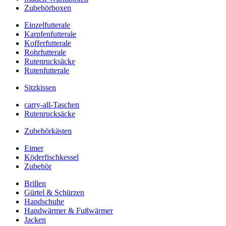
Zubehörboxen
Einzelfutterale
Karpfenfutterale
Kofferfutterale
Rohrfutterale
Rutenrucksäcke
Rutenfutterale
Sitzkissen
carry-all-Taschen
Rutenrucksäcke
Zubehörkästen
Eimer
Köderfischkessel
Zubehör
Brillen
Gürtel & Schürzen
Handschuhe
Handwärmer & Fußwärmer
Jacken