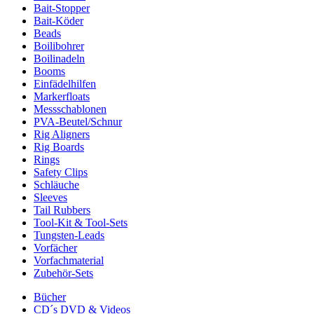
Bait-Stopper
Bait-Köder
Beads
Boilibohrer
Boilinadeln
Booms
Einfädelhilfen
Markerfloats
Messschablonen
PVA-Beutel/Schnur
Rig Aligners
Rig Boards
Rings
Safety Clips
Schläuche
Sleeves
Tail Rubbers
Tool-Kit & Tool-Sets
Tungsten-Leads
Vorfächer
Vorfachmaterial
Zubehör-Sets
Bücher
CD´s DVD & Videos