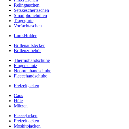
Relingtaschen
Setzkeschertaschen
Smartphonehüllen
Tragegurte
Vorfachtaschen
Lure-Holder
Brillenaufstecker
Brillenzubehör
Thermohandschuhe
Fingerschutz
Neoprenhandschuhe
Fleecehandschuhe
Freizeitjacken
Caps
Hüte
Mützen
Fleecejacken
Freizeitjacken
Moskitojacken