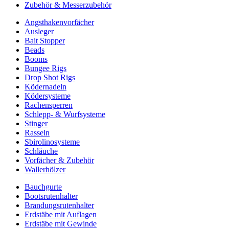
Zubehör & Messerzubehör
Angsthakenvorfächer
Ausleger
Bait Stopper
Beads
Booms
Bungee Rigs
Drop Shot Rigs
Ködernadeln
Ködersysteme
Rachensperren
Schlepp- & Wurfsysteme
Stinger
Rasseln
Sbirolinosysteme
Schläuche
Vorfächer & Zubehör
Wallerhölzer
Bauchgurte
Bootsrutenhalter
Brandungsrutenhalter
Erdstäbe mit Auflagen
Erdstäbe mit Gewinde