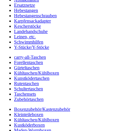
Ersatznetze
Hebestangen
Hebestangenschrauben
Karpfensackadapter
Kescherstöcke
Landehandschuhe
Leinen, etc.
Schwimmhilfen
Y-Stücke/Y-Stöcke
carry-all-Taschen
Forellentaschen
Gürteltaschen
Kühltaschen/Kühlboxen
Kunstködertaschen
Rutentaschen
Schultertaschen
Taschensets
Zubehörtaschen
Boxenzubehör/Kastenzubehör
Kleinteileboxen
Kühltaschen/Kühlboxen
Kustköderboxen
Maden-Wurmboxen