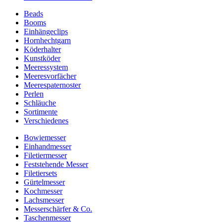
Beads
Booms
Einhängeclips
Hornhechtgarn
Köderhalter
Kunstköder
Meeressystem
Meeresvorfächer
Meerespaternoster
Perlen
Schläuche
Sortimente
Verschiedenes
Bowiemesser
Einhandmesser
Filetiermesser
Feststehende Messer
Filetiersets
Gürtelmesser
Kochmesser
Lachsmesser
Messerschärfer & Co.
Taschenmesser