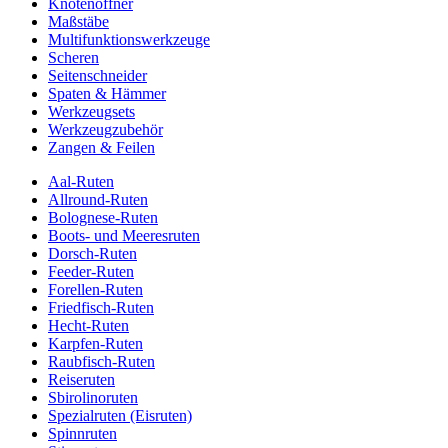
Knotenöffner
Maßstäbe
Multifunktionswerkzeuge
Scheren
Seitenschneider
Spaten & Hämmer
Werkzeugsets
Werkzeugzubehör
Zangen & Feilen
Aal-Ruten
Allround-Ruten
Bolognese-Ruten
Boots- und Meeresruten
Dorsch-Ruten
Feeder-Ruten
Forellen-Ruten
Friedfisch-Ruten
Hecht-Ruten
Karpfen-Ruten
Raubfisch-Ruten
Reiseruten
Sbirolinoruten
Spezialruten (Eisruten)
Spinnruten