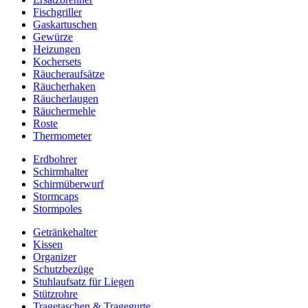
Fischgriller
Gaskartuschen
Gewürze
Heizungen
Kochersets
Räucheraufsätze
Räucherhaken
Räucherlaugen
Räuchermehle
Roste
Thermometer
Erdbohrer
Schirmhalter
Schirmüberwurf
Stormcaps
Stormpoles
Getränkehalter
Kissen
Organizer
Schutzbezüge
Stuhlaufsatz für Liegen
Stützrohre
Tragetaschen & Tragegurte