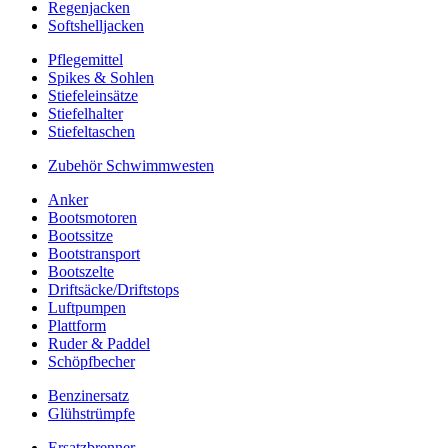
Regenjacken
Softshelljacken
Pflegemittel
Spikes & Sohlen
Stiefeleinsätze
Stiefelhalter
Stiefeltaschen
Zubehör Schwimmwesten
Anker
Bootsmotoren
Bootssitze
Bootstransport
Bootszelte
Driftsäcke/Driftstops
Luftpumpen
Plattform
Ruder & Paddel
Schöpfbecher
Benzinersatz
Glühstrümpfe
Ersatzbrenner