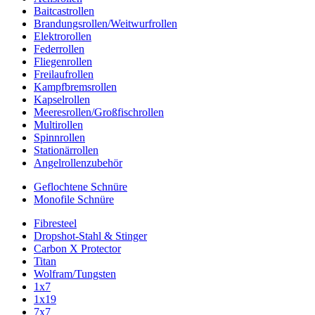
Baitcastrollen
Brandungsrollen/Weitwurfrollen
Elektrorollen
Federrollen
Fliegenrollen
Freilaufrollen
Kampfbremsrollen
Kapselrollen
Meeresrollen/Großfischrollen
Multirollen
Spinnrollen
Stationärrollen
Angelrollenzubehör
Geflochtene Schnüre
Monofile Schnüre
Fibresteel
Dropshot-Stahl & Stinger
Carbon X Protector
Titan
Wolfram/Tungsten
1x7
1x19
7x7