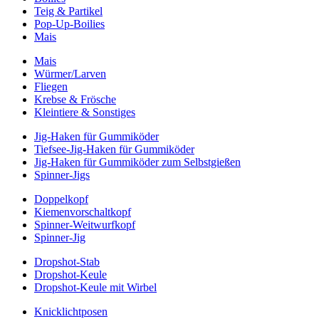
Teig & Partikel
Pop-Up-Boilies
Mais
Mais
Würmer/Larven
Fliegen
Krebse & Frösche
Kleintiere & Sonstiges
Jig-Haken für Gummiköder
Tiefsee-Jig-Haken für Gummiköder
Jig-Haken für Gummiköder zum Selbstgießen
Spinner-Jigs
Doppelkopf
Kiemenvorschaltkopf
Spinner-Weitwurfkopf
Spinner-Jig
Dropshot-Stab
Dropshot-Keule
Dropshot-Keule mit Wirbel
Knicklichtposen