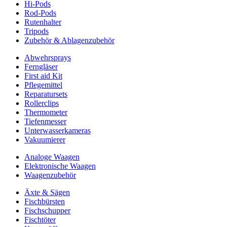
Hi-Pods
Rod-Pods
Rutenhalter
Tripods
Zubehör & Ablagenzubehör
Abwehrsprays
Ferngläser
First aid Kit
Pflegemittel
Reparatursets
Rollerclips
Thermometer
Tiefenmesser
Unterwasserkameras
Vakuumierer
Analoge Waagen
Elektronische Waagen
Waagenzubehör
Äxte & Sägen
Fischbürsten
Fischschupper
Fischtöter