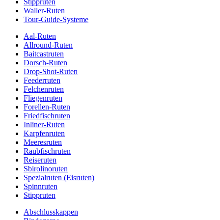
Stippruten
Waller-Ruten
Tour-Guide-Systeme
Aal-Ruten
Allround-Ruten
Baitcastruten
Dorsch-Ruten
Drop-Shot-Ruten
Feederruten
Felchenruten
Fliegenruten
Forellen-Ruten
Friedfischruten
Inliner-Ruten
Karpfenruten
Meeresruten
Raubfischruten
Reiseruten
Sbirolinoruten
Spezialruten (Eisruten)
Spinnruten
Stippruten
Abschlusskappen