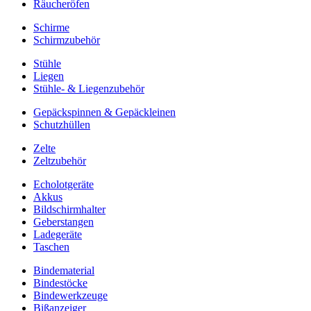
Räucheröfen
Schirme
Schirmzubehör
Stühle
Liegen
Stühle- & Liegenzubehör
Gepäckspinnen & Gepäckleinen
Schutzhüllen
Zelte
Zeltzubehör
Echolotgeräte
Akkus
Bildschirmhalter
Geberstangen
Ladegeräte
Taschen
Bindematerial
Bindestöcke
Bindewerkzeuge
Bißanzeiger