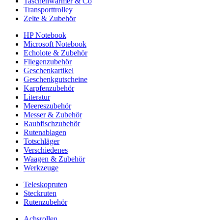
Taschenwärmer & Co
Transporttrolley
Zelte & Zubehör
HP Notebook
Microsoft Notebook
Echolote & Zubehör
Fliegenzubehör
Geschenkartikel
Geschenkgutscheine
Karpfenzubehör
Literatur
Meereszubehör
Messer & Zubehör
Raubfischzubehör
Rutenablagen
Totschläger
Verschiedenes
Waagen & Zubehör
Werkzeuge
Teleskopruten
Steckruten
Rutenzubehör
Achsrollen