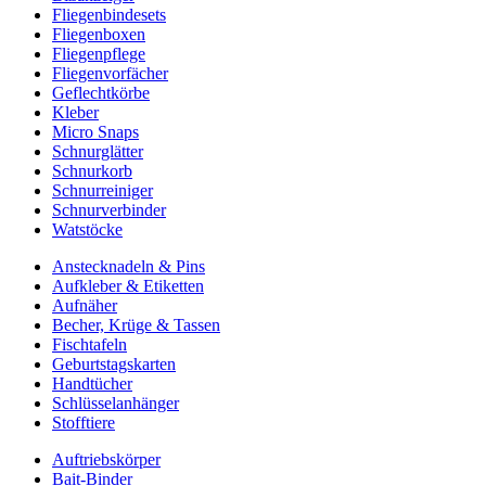
Fliegenbindesets
Fliegenboxen
Fliegenpflege
Fliegenvorfächer
Geflechtkörbe
Kleber
Micro Snaps
Schnurglätter
Schnurkorb
Schnurreiniger
Schnurverbinder
Watstöcke
Anstecknadeln & Pins
Aufkleber & Etiketten
Aufnäher
Becher, Krüge & Tassen
Fischtafeln
Geburtstagskarten
Handtücher
Schlüsselanhänger
Stofftiere
Auftriebskörper
Bait-Binder