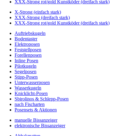
XXX-Strong rot/gold Kunstköder (dreifach stark)
X-Strong (einfach stark)
XXX-Strong (dreifach stark)
XXX-Strong rot/gold Kunstköder (dreifach stark)
Auftriebskugeln
Bodentaster
Elektroposen
Feststellposen
Forellenposen
Inline Posen
Pilotkugeln
Segelposen
Stipp-Posen
Unterwasserposen
Wasserkugeln
Knicklicht-Posen
Sbirolinos & Schlepp-Posen
nach Fischarten
Posensets & Aktionen
manuelle Bissanzeiger
elektronische Bissanzeiger
Abhakmatten