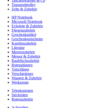
Taschenwärmer & Co
Transporttrolley
Zelte & Zubehör
HP Notebook
Microsoft Notebook
Echolote & Zubehör
Fliegenzubehör
Geschenkartikel
Geschenkgutscheine
Karpfenzubehör
Literatur
Meereszubehör
Messer & Zubehör
Raubfischzubehör
Rutenablagen
Totschläger
Verschiedenes
Waagen & Zubehör
Werkzeuge
Teleskopruten
Steckruten
Rutenzubehör
Achsrollen