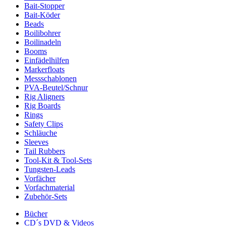
Bait-Stopper
Bait-Köder
Beads
Boilibohrer
Boilinadeln
Booms
Einfädelhilfen
Markerfloats
Messschablonen
PVA-Beutel/Schnur
Rig Aligners
Rig Boards
Rings
Safety Clips
Schläuche
Sleeves
Tail Rubbers
Tool-Kit & Tool-Sets
Tungsten-Leads
Vorfächer
Vorfachmaterial
Zubehör-Sets
Bücher
CD´s DVD & Videos