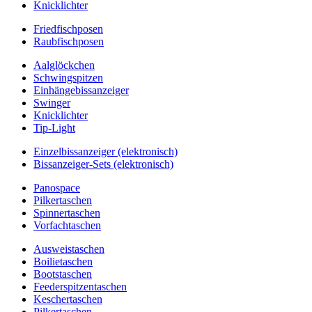
Knicklichter
Friedfischposen
Raubfischposen
Aalglöckchen
Schwingspitzen
Einhängebissanzeiger
Swinger
Knicklichter
Tip-Light
Einzelbissanzeiger (elektronisch)
Bissanzeiger-Sets (elektronisch)
Panospace
Pilkertaschen
Spinnertaschen
Vorfachtaschen
Ausweistaschen
Boilietaschen
Bootstaschen
Feederspitzentaschen
Keschertaschen
Pilkertaschen