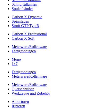
Schnurfüllungen
Spulenbänder
Carbon X Dynamic
Spinnfaden
Stroft GTP Typ R
Carbon X Professional
Carbon X Soft
Meterware/Rollenware
Fertigmontagen
Mono
1x7
Fertigmontagen
Meterware/Rollenware
Meterware/Rollenware
Quetschhülsen
Werkzeuge und Zubehör
Attractoren
Riptoren