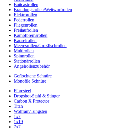
Baitcastrollen
Brandungsrollen/Weitwurfrollen
Elektrorollen
Federrollen
Fliegenrollen
Freilaufrollen
Kampfbremsrollen
Kapselrollen
Meeresrollen/Großfischrollen
Multirollen
Spinnrollen
Stationärrollen
Angelrollenzubehör
Geflochtene Schnüre
Monofile Schnüre
Fibresteel
Dropshot-Stahl & Stinger
Carbon X Protector
Titan
Wolfram/Tungsten
1x7
1x19
7x7