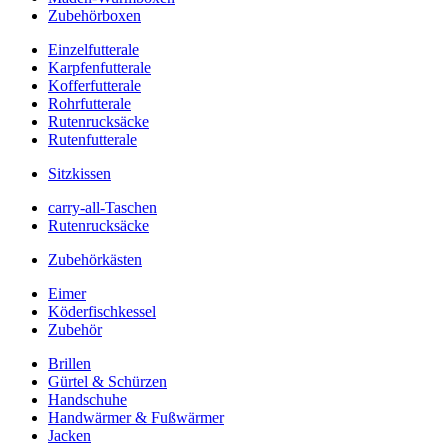
Zubehörboxen
Einzelfutterale
Karpfenfutterale
Kofferfutterale
Rohrfutterale
Rutenrucksäcke
Rutenfutterale
Sitzkissen
carry-all-Taschen
Rutenrucksäcke
Zubehörkästen
Eimer
Köderfischkessel
Zubehör
Brillen
Gürtel & Schürzen
Handschuhe
Handwärmer & Fußwärmer
Jacken