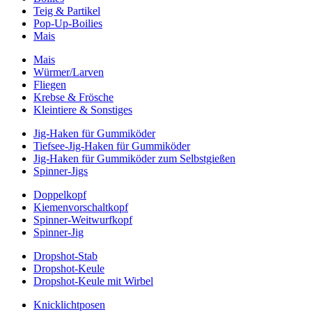
Teig & Partikel
Pop-Up-Boilies
Mais
Mais
Würmer/Larven
Fliegen
Krebse & Frösche
Kleintiere & Sonstiges
Jig-Haken für Gummiköder
Tiefsee-Jig-Haken für Gummiköder
Jig-Haken für Gummiköder zum Selbstgießen
Spinner-Jigs
Doppelkopf
Kiemenvorschaltkopf
Spinner-Weitwurfkopf
Spinner-Jig
Dropshot-Stab
Dropshot-Keule
Dropshot-Keule mit Wirbel
Knicklichtposen