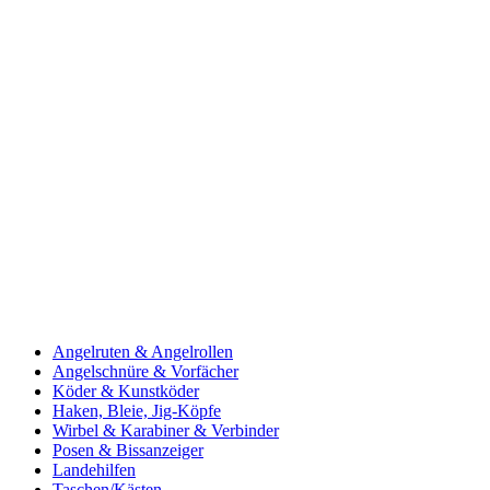
Angelruten & Angelrollen
Angelschnüre & Vorfächer
Köder & Kunstköder
Haken, Bleie, Jig-Köpfe
Wirbel & Karabiner & Verbinder
Posen & Bissanzeiger
Landehilfen
Taschen/Kästen