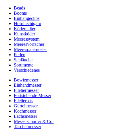
Beads
Booms
Einhängeclips
Hornhechtgarn
Köderhalter
Kunstköder
Meeressystem
Meeresvorfächer
Meerespaternoster
Perlen
Schläuche
Sortimente
Verschiedenes
Bowiemesser
Einhandmesser
Filetiermesser
Feststehende Messer
Filetiersets
Gürtelmesser
Kochmesser
Lachsmesser
Messerschärfer & Co.
Taschenmesser