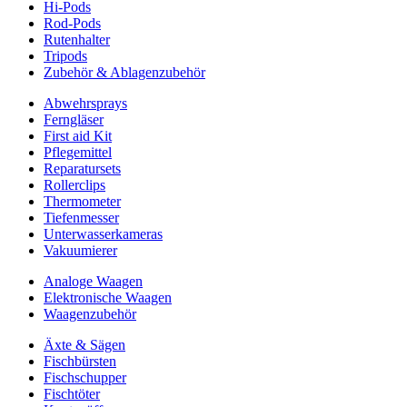
Hi-Pods
Rod-Pods
Rutenhalter
Tripods
Zubehör & Ablagenzubehör
Abwehrsprays
Ferngläser
First aid Kit
Pflegemittel
Reparatursets
Rollerclips
Thermometer
Tiefenmesser
Unterwasserkameras
Vakuumierer
Analoge Waagen
Elektronische Waagen
Waagenzubehör
Äxte & Sägen
Fischbürsten
Fischschupper
Fischtöter