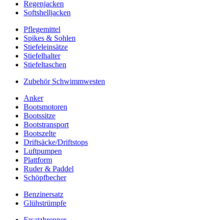
Regenjacken
Softshelljacken
Pflegemittel
Spikes & Sohlen
Stiefeleinsätze
Stiefelhalter
Stiefeltaschen
Zubehör Schwimmwesten
Anker
Bootsmotoren
Bootssitze
Bootstransport
Bootszelte
Driftsäcke/Driftstops
Luftpumpen
Plattform
Ruder & Paddel
Schöpfbecher
Benzinersatz
Glühstrümpfe
Ersatzbrenner