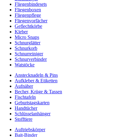
Fliegenbindesets
Fliegenboxen
Fliegenpflege
Fliegenvorfächer
Geflechtkörbe
Kleber
Micro Snaps
Schnurglätter
Schnurkorb
Schnurreiniger
Schnurverbinder
Watstöcke
Anstecknadeln & Pins
Aufkleber & Etiketten
Aufnäher
Becher, Krüge & Tassen
Fischtafeln
Geburtstagskarten
Handtücher
Schlüsselanhänger
Stofftiere
Auftriebskörper
Bait-Binder