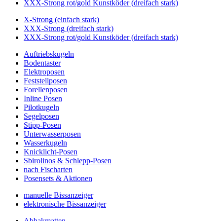
XXX-Strong rot/gold Kunstköder (dreifach stark)
X-Strong (einfach stark)
XXX-Strong (dreifach stark)
XXX-Strong rot/gold Kunstköder (dreifach stark)
Auftriebskugeln
Bodentaster
Elektroposen
Feststellposen
Forellenposen
Inline Posen
Pilotkugeln
Segelposen
Stipp-Posen
Unterwasserposen
Wasserkugeln
Knicklicht-Posen
Sbirolinos & Schlepp-Posen
nach Fischarten
Posensets & Aktionen
manuelle Bissanzeiger
elektronische Bissanzeiger
Abhakmatten