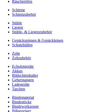
Räucheröfen
Schirme
Schirmzubehör
Stühle
Liegen
Stühle- & Liegenzubehör
Gepäckspinnen & Gepäckleinen
Schutzhüllen
Zelte
Zeltzubehör
Echolotgeräte
Akkus
Bildschirmhalter
Geberstangen
Ladegeräte
Taschen
Bindematerial
Bindestöcke
Bindewerkzeuge
Bißanzeiger