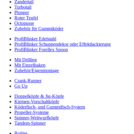
Zandertail
Turbotail
Plopper
Roter Teufel
Octopusse
Zubehör für Gummiköder
ProfiBlinker Edelstahl
ProfiBlinker Schuppendekor oder Effektlackierung
ProfiBlinker Forellex Spoon
Mit Drilling
Mit Einzelhaken
Zubehör/Eigenmontage
Crank-Runner
Go Up
Doppelköpfe & Jig-Köpfe
Kiemen-Vorschaltköpfe
Köderfisch- und Gummifisch-System
Propeller-Systeme
Spinner-Weitwurfköpfe
Tandem-Spinner
Boilies