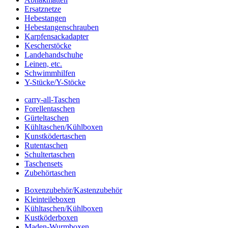
Ersatznetze
Hebestangen
Hebestangenschrauben
Karpfensackadapter
Kescherstöcke
Landehandschuhe
Leinen, etc.
Schwimmhilfen
Y-Stücke/Y-Stöcke
carry-all-Taschen
Forellentaschen
Gürteltaschen
Kühltaschen/Kühlboxen
Kunstködertaschen
Rutentaschen
Schultertaschen
Taschensets
Zubehörtaschen
Boxenzubehör/Kastenzubehör
Kleinteileboxen
Kühltaschen/Kühlboxen
Kustköderboxen
Maden-Wurmboxen