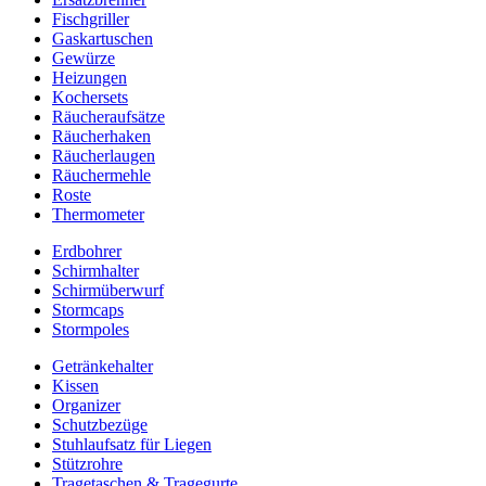
Fischgriller
Gaskartuschen
Gewürze
Heizungen
Kochersets
Räucheraufsätze
Räucherhaken
Räucherlaugen
Räuchermehle
Roste
Thermometer
Erdbohrer
Schirmhalter
Schirmüberwurf
Stormcaps
Stormpoles
Getränkehalter
Kissen
Organizer
Schutzbezüge
Stuhlaufsatz für Liegen
Stützrohre
Tragetaschen & Tragegurte