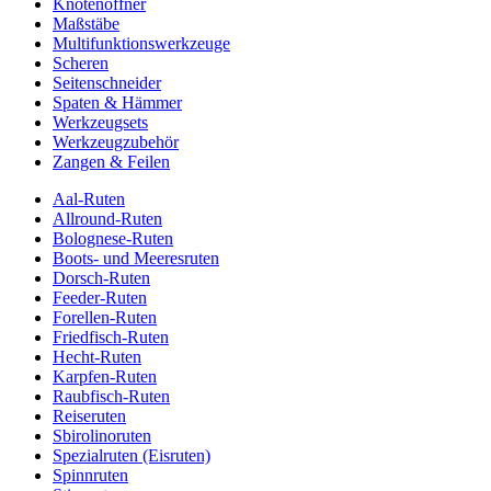
Knotenöffner
Maßstäbe
Multifunktionswerkzeuge
Scheren
Seitenschneider
Spaten & Hämmer
Werkzeugsets
Werkzeugzubehör
Zangen & Feilen
Aal-Ruten
Allround-Ruten
Bolognese-Ruten
Boots- und Meeresruten
Dorsch-Ruten
Feeder-Ruten
Forellen-Ruten
Friedfisch-Ruten
Hecht-Ruten
Karpfen-Ruten
Raubfisch-Ruten
Reiseruten
Sbirolinoruten
Spezialruten (Eisruten)
Spinnruten