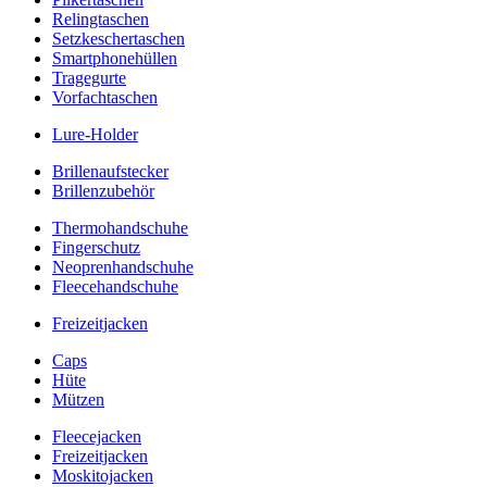
Relingtaschen
Setzkeschertaschen
Smartphonehüllen
Tragegurte
Vorfachtaschen
Lure-Holder
Brillenaufstecker
Brillenzubehör
Thermohandschuhe
Fingerschutz
Neoprenhandschuhe
Fleecehandschuhe
Freizeitjacken
Caps
Hüte
Mützen
Fleecejacken
Freizeitjacken
Moskitojacken