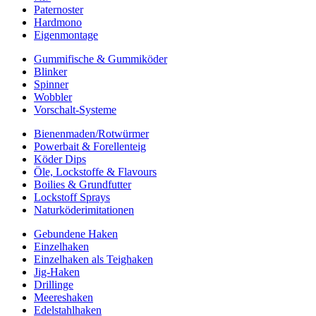
Paternoster
Hardmono
Eigenmontage
Gummifische & Gummiköder
Blinker
Spinner
Wobbler
Vorschalt-Systeme
Bienenmaden/Rotwürmer
Powerbait & Forellenteig
Köder Dips
Öle, Lockstoffe & Flavours
Boilies & Grundfutter
Lockstoff Sprays
Naturköderimitationen
Gebundene Haken
Einzelhaken
Einzelhaken als Teighaken
Jig-Haken
Drillinge
Meereshaken
Edelstahlhaken