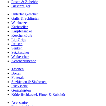
Posen & Zubehör
Bissanzeiger
Unterfangkescher
Gaffs & Schlingen
Wurfnetze
Krebsteller
Karpfensäcke
Kescherköpfe
Lip-Grips
Reusen
Senken
Setzkescher
Watkescher
Kescherzubehör
Taschen
Boxen
Futterale
Sitzkiepen & Sitzboxen
Rucksäcke
Gerätekästen
Köderfischkessel, Eimer & Zubehör
Accessoires