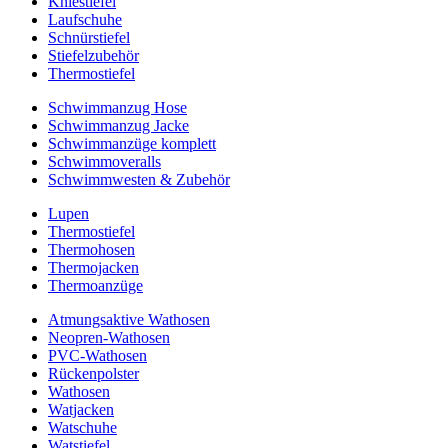
Kniestiefel
Laufschuhe
Schnürstiefel
Stiefelzubehör
Thermostiefel
Schwimmanzug Hose
Schwimmanzug Jacke
Schwimmanzüge komplett
Schwimmoveralls
Schwimmwesten & Zubehör
Lupen
Thermostiefel
Thermohosen
Thermojacken
Thermoanzüge
Atmungsaktive Wathosen
Neopren-Wathosen
PVC-Wathosen
Rückenpolster
Wathosen
Watjacken
Watschuhe
Watstiefel