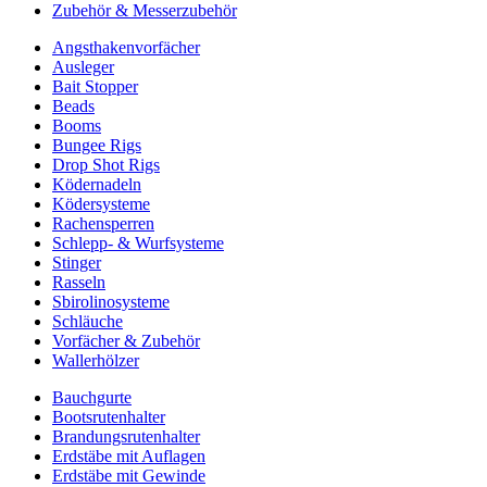
Zubehör & Messerzubehör
Angsthakenvorfächer
Ausleger
Bait Stopper
Beads
Booms
Bungee Rigs
Drop Shot Rigs
Ködernadeln
Ködersysteme
Rachensperren
Schlepp- & Wurfsysteme
Stinger
Rasseln
Sbirolinosysteme
Schläuche
Vorfächer & Zubehör
Wallerhölzer
Bauchgurte
Bootsrutenhalter
Brandungsrutenhalter
Erdstäbe mit Auflagen
Erdstäbe mit Gewinde