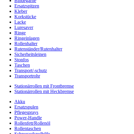
Bindegarne
Ersatzspitzen
Kleber
Korkstücke
Lacke
Luresaver
Ringe
Ringeinlagen
Rollenhalter
Rutenständer/Rutenhalter
Sicherheitsleinen
Stonfos
Taschen
Transport/-schutz
Transportrohr
Stationärrollen mit Frontbremse
Stationärrollen mit Heckbremse
Akku
Ersatzspulen
Pflegesprays
Power-Handle
Rollenfett/Rollenöl
Rollentaschen
Schnuraufspulhilfe