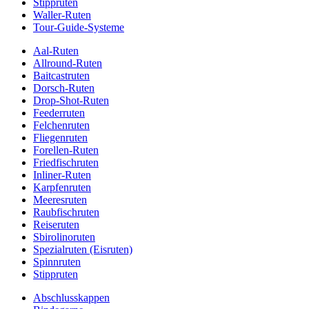
Stippruten
Waller-Ruten
Tour-Guide-Systeme
Aal-Ruten
Allround-Ruten
Baitcastruten
Dorsch-Ruten
Drop-Shot-Ruten
Feederruten
Felchenruten
Fliegenruten
Forellen-Ruten
Friedfischruten
Inliner-Ruten
Karpfenruten
Meeresruten
Raubfischruten
Reiseruten
Sbirolinoruten
Spezialruten (Eisruten)
Spinnruten
Stippruten
Abschlusskappen