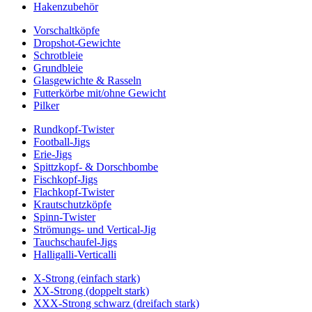
Hakenzubehör
Vorschaltköpfe
Dropshot-Gewichte
Schrotbleie
Grundbleie
Glasgewichte & Rasseln
Futterkörbe mit/ohne Gewicht
Pilker
Rundkopf-Twister
Football-Jigs
Erie-Jigs
Spittzkopf- & Dorschbombe
Fischkopf-Jigs
Flachkopf-Twister
Krautschutzköpfe
Spinn-Twister
Strömungs- und Vertical-Jig
Tauchschaufel-Jigs
Halligalli-Verticalli
X-Strong (einfach stark)
XX-Strong (doppelt stark)
XXX-Strong schwarz (dreifach stark)