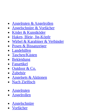
Angelruten & Angelrollen
Angelschnüre & Vorfächer
Köder & Kunstköder
Haken, Bleie, Jig-Köpfe
Wirbel & Karabiner & Verbinder
Posen & Bissanzeiger
Landehilfen
Taschen/Kästen
Bekleidung
Fanartikel
Outdoor & Co.
Zubehör
Angelsets & Aktionen
Nach Zielfisch
Angelruten
Angelrollen
Angelschnüre
Vorfächer