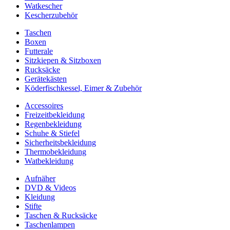
Watkescher
Kescherzubehör
Taschen
Boxen
Futterale
Sitzkiepen & Sitzboxen
Rucksäcke
Gerätekästen
Köderfischkessel, Eimer & Zubehör
Accessoires
Freizeitbekleidung
Regenbekleidung
Schuhe & Stiefel
Sicherheitsbekleidung
Thermobekleidung
Watbekleidung
Aufnäher
DVD & Videos
Kleidung
Stifte
Taschen & Rucksäcke
Taschenlampen