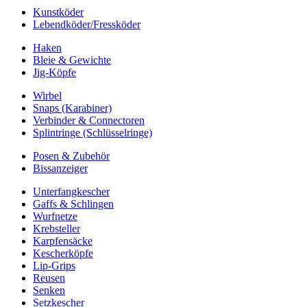
Kunstköder
Lebendköder/Fressköder
Haken
Bleie & Gewichte
Jig-Köpfe
Wirbel
Snaps (Karabiner)
Verbinder & Connectoren
Splintringe (Schlüsselringe)
Posen & Zubehör
Bissanzeiger
Unterfangkescher
Gaffs & Schlingen
Wurfnetze
Krebsteller
Karpfensäcke
Kescherköpfe
Lip-Grips
Reusen
Senken
Setzkescher