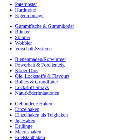
Paternoster
Hardmono
Eigenmontage
Gummifische & Gummiköder
Blinker
Spinner
Wobbler
Vorschalt-Systeme
Bienenmaden/Rotwürmer
Powerbait & Forellenteig
Köder Dips
Öle, Lockstoffe & Flavours
Boilies & Grundfutter
Lockstoff Sprays
Naturköderimitationen
Gebundene Haken
Einzelhaken
Einzelhaken als Teighaken
Jig-Haken
Drillinge
Meereshaken
Edelstahlhaken