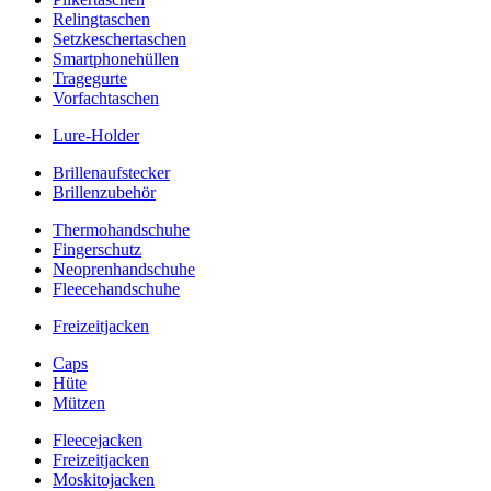
Relingtaschen
Setzkeschertaschen
Smartphonehüllen
Tragegurte
Vorfachtaschen
Lure-Holder
Brillenaufstecker
Brillenzubehör
Thermohandschuhe
Fingerschutz
Neoprenhandschuhe
Fleecehandschuhe
Freizeitjacken
Caps
Hüte
Mützen
Fleecejacken
Freizeitjacken
Moskitojacken