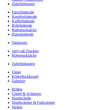
Zubehörboxen
Einzelfutterale
Karpfenfutterale
Kofferfutterale
Rohrfutterale
Rutenrucksäcke
Rutenfutterale
Sitzkissen
carry-all-Taschen
Rutenrucksäcke
Zubehörkästen
Eimer
Köderfischkessel
Zubehör
Brillen
Gürtel & Schürzen
Handschuhe
Handwärmer & Fußwärmer
Jacken