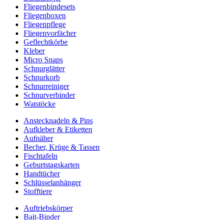
Fliegenbindesets
Fliegenboxen
Fliegenpflege
Fliegenvorfächer
Geflechtkörbe
Kleber
Micro Snaps
Schnurglätter
Schnurkorb
Schnurreiniger
Schnurverbinder
Watstöcke
Anstecknadeln & Pins
Aufkleber & Etiketten
Aufnäher
Becher, Krüge & Tassen
Fischtafeln
Geburtstagskarten
Handtücher
Schlüsselanhänger
Stofftiere
Auftriebskörper
Bait-Binder