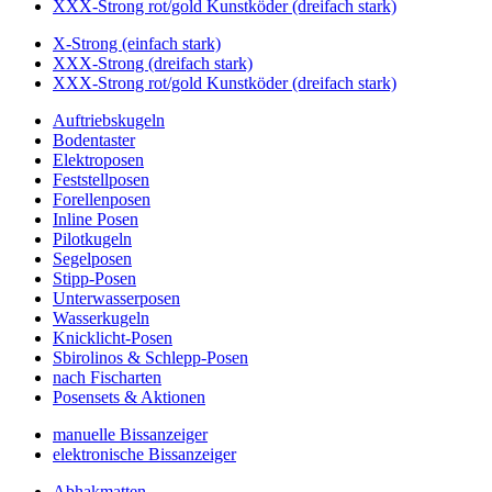
XXX-Strong rot/gold Kunstköder (dreifach stark)
X-Strong (einfach stark)
XXX-Strong (dreifach stark)
XXX-Strong rot/gold Kunstköder (dreifach stark)
Auftriebskugeln
Bodentaster
Elektroposen
Feststellposen
Forellenposen
Inline Posen
Pilotkugeln
Segelposen
Stipp-Posen
Unterwasserposen
Wasserkugeln
Knicklicht-Posen
Sbirolinos & Schlepp-Posen
nach Fischarten
Posensets & Aktionen
manuelle Bissanzeiger
elektronische Bissanzeiger
Abhakmatten