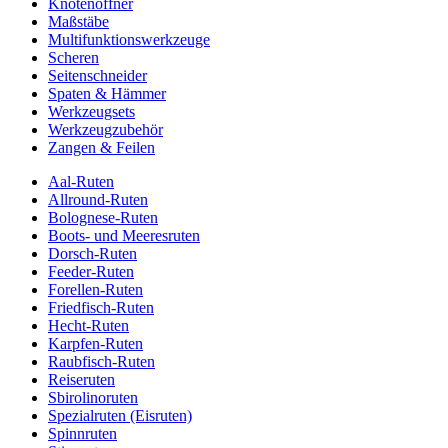
Knotenöffner
Maßstäbe
Multifunktionswerkzeuge
Scheren
Seitenschneider
Spaten & Hämmer
Werkzeugsets
Werkzeugzubehör
Zangen & Feilen
Aal-Ruten
Allround-Ruten
Bolognese-Ruten
Boots- und Meeresruten
Dorsch-Ruten
Feeder-Ruten
Forellen-Ruten
Friedfisch-Ruten
Hecht-Ruten
Karpfen-Ruten
Raubfisch-Ruten
Reiseruten
Sbirolinoruten
Spezialruten (Eisruten)
Spinnruten