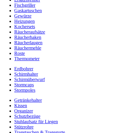
Fischgriller
Gaskartuschen
Gewürze
Heizungen
Kochersets
Räucheraufsätze
Räucherhaken
Räucherlaugen
Räuchermehle
Roste
Thermometer
Erdbohrer
Schirmhalter
Schirmüberwurf
Stormcaps
Stormpoles
Getränkehalter
Kissen
Organizer
Schutzbezüge
Stuhlaufsatz für Liegen
Stützrohre
Tragetaschen & Tragegurte