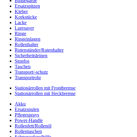
Bindegarne
Ersatzspitzen
Kleber
Korkstücke
Lacke
Luresaver
Ringe
Ringeinlagen
Rollenhalter
Rutenständer/Rutenhalter
Sicherheitsleinen
Stonfos
Taschen
Transport/-schutz
Transportrohr
Stationärrollen mit Frontbremse
Stationärrollen mit Heckbremse
Akku
Ersatzspulen
Pflegesprays
Power-Handle
Rollenfett/Rollenöl
Rollentaschen
Schnuraufspulhilfe