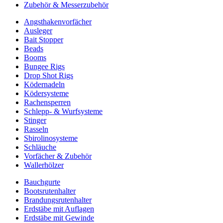
Zubehör & Messerzubehör
Angsthakenvorfächer
Ausleger
Bait Stopper
Beads
Booms
Bungee Rigs
Drop Shot Rigs
Ködernadeln
Ködersysteme
Rachensperren
Schlepp- & Wurfsysteme
Stinger
Rasseln
Sbirolinosysteme
Schläuche
Vorfächer & Zubehör
Wallerhölzer
Bauchgurte
Bootsrutenhalter
Brandungsrutenhalter
Erdstäbe mit Auflagen
Erdstäbe mit Gewinde