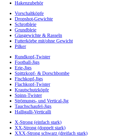
Hakenzubehör
Vorschaltköpfe
Dropshot-Gewichte
Schrotbleie
Grundbleie
Glasgewichte & Rasseln
Futterkörbe mit/ohne Gewicht
Pilker
Rundkopf-Twister
Football-Jigs
Erie-Jigs
Spittzkopf- & Dorschbombe
Fischkopf-Jigs
Flachkopf-Twister
Krautschutzköpfe
Spinn-Twister
Strömungs- und Vertical-Jig
Tauchschaufel-Jigs
Halligalli-Verticalli
X-Strong (einfach stark)
XX-Strong (doppelt stark)
XXX-Strong schwarz (dreifach stark)