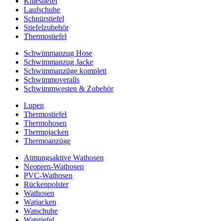
Kniestiefel
Laufschuhe
Schnürstiefel
Stiefelzubehör
Thermostiefel
Schwimmanzug Hose
Schwimmanzug Jacke
Schwimmanzüge komplett
Schwimmoveralls
Schwimmwesten & Zubehör
Lupen
Thermostiefel
Thermohosen
Thermojacken
Thermoanzüge
Atmungsaktive Wathosen
Neopren-Wathosen
PVC-Wathosen
Rückenpolster
Wathosen
Watjacken
Watschuhe
Watstiefel