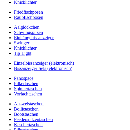
Knicklichter
Friedfischposen
Raubfischposen
Aalglöckchen
Schwingspitzen
Einhängebissanzeiger
Swinger
Knicklichter
Tip-Light
Einzelbissanzeiger (elektronisch)
Bissanzeiger-Sets (elektronisch)
Panospace
Pilkertaschen
Spinnertaschen
Vorfachtaschen
Ausweistaschen
Boilietaschen
Bootstaschen
Feederspitzentaschen
Keschertaschen
Pilkertaschen