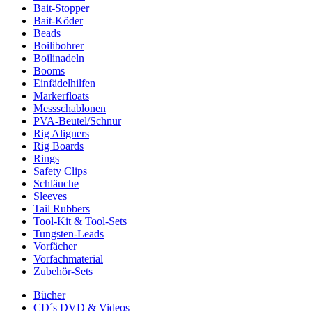
Bait-Stopper
Bait-Köder
Beads
Boilibohrer
Boilinadeln
Booms
Einfädelhilfen
Markerfloats
Messschablonen
PVA-Beutel/Schnur
Rig Aligners
Rig Boards
Rings
Safety Clips
Schläuche
Sleeves
Tail Rubbers
Tool-Kit & Tool-Sets
Tungsten-Leads
Vorfächer
Vorfachmaterial
Zubehör-Sets
Bücher
CD´s DVD & Videos