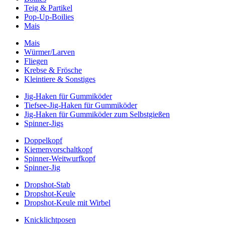
Teig & Partikel
Pop-Up-Boilies
Mais
Mais
Würmer/Larven
Fliegen
Krebse & Frösche
Kleintiere & Sonstiges
Jig-Haken für Gummiköder
Tiefsee-Jig-Haken für Gummiköder
Jig-Haken für Gummiköder zum Selbstgießen
Spinner-Jigs
Doppelkopf
Kiemenvorschaltkopf
Spinner-Weitwurfkopf
Spinner-Jig
Dropshot-Stab
Dropshot-Keule
Dropshot-Keule mit Wirbel
Knicklichtposen