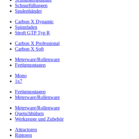
Schnurfüllungen
Spulenbänder
Carbon X Dynamic
Spinnfaden
Stroft GTP Typ R
Carbon X Professional
Carbon X Soft
Meterware/Rollenware
Fertigmontagen
Mono
1x7
Fertigmontagen
Meterware/Rollenware
Meterware/Rollenware
Quetschhülsen
Werkzeuge und Zubehör
Attractoren
Riptoren