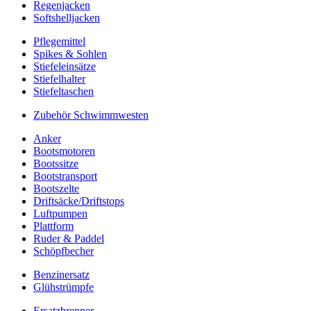
Regenjacken
Softshelljacken
Pflegemittel
Spikes & Sohlen
Stiefeleinsätze
Stiefelhalter
Stiefeltaschen
Zubehör Schwimmwesten
Anker
Bootsmotoren
Bootssitze
Bootstransport
Bootszelte
Driftsäcke/Driftstops
Luftpumpen
Plattform
Ruder & Paddel
Schöpfbecher
Benzinersatz
Glühstrümpfe
Ersatzbrenner