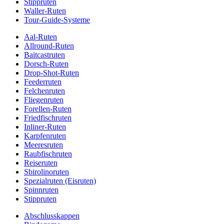
Stippruten
Waller-Ruten
Tour-Guide-Systeme
Aal-Ruten
Allround-Ruten
Baitcastruten
Dorsch-Ruten
Drop-Shot-Ruten
Feederruten
Felchenruten
Fliegenruten
Forellen-Ruten
Friedfischruten
Inliner-Ruten
Karpfenruten
Meeresruten
Raubfischruten
Reiseruten
Sbirolinoruten
Spezialruten (Eisruten)
Spinnruten
Stippruten
Abschlusskappen