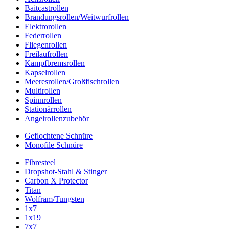
Baitcastrollen
Brandungsrollen/Weitwurfrollen
Elektrorollen
Federrollen
Fliegenrollen
Freilaufrollen
Kampfbremsrollen
Kapselrollen
Meeresrollen/Großfischrollen
Multirollen
Spinnrollen
Stationärrollen
Angelrollenzubehör
Geflochtene Schnüre
Monofile Schnüre
Fibresteel
Dropshot-Stahl & Stinger
Carbon X Protector
Titan
Wolfram/Tungsten
1x7
1x19
7x7