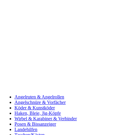
Angelruten & Angelrollen
Angelschnüre & Vorfächer
Köder & Kunstköder
Haken, Bleie, Jig-Köpfe
Wirbel & Karabiner & Verbinder
Posen & Bissanzeiger
Landehilfen
Taschen/Kästen