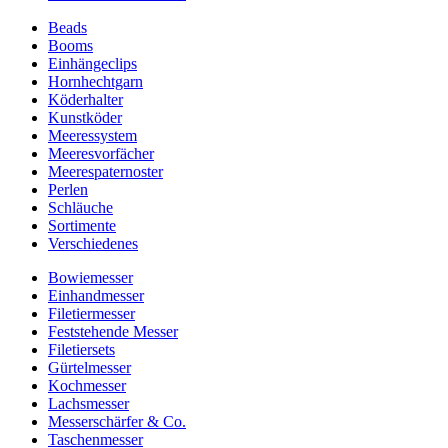
Beads
Booms
Einhängeclips
Hornhechtgarn
Köderhalter
Kunstköder
Meeressystem
Meeresvorfächer
Meerespaternoster
Perlen
Schläuche
Sortimente
Verschiedenes
Bowiemesser
Einhandmesser
Filetiermesser
Feststehende Messer
Filetiersets
Gürtelmesser
Kochmesser
Lachsmesser
Messerschärfer & Co.
Taschenmesser