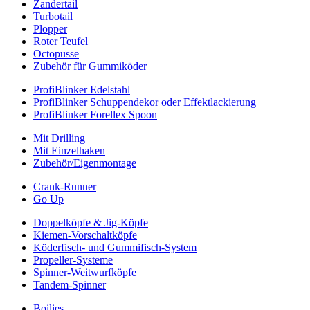
Zandertail
Turbotail
Plopper
Roter Teufel
Octopusse
Zubehör für Gummiköder
ProfiBlinker Edelstahl
ProfiBlinker Schuppendekor oder Effektlackierung
ProfiBlinker Forellex Spoon
Mit Drilling
Mit Einzelhaken
Zubehör/Eigenmontage
Crank-Runner
Go Up
Doppelköpfe & Jig-Köpfe
Kiemen-Vorschaltköpfe
Köderfisch- und Gummifisch-System
Propeller-Systeme
Spinner-Weitwurfköpfe
Tandem-Spinner
Boilies