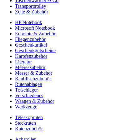
Taschenwärmer & Co
Transporttrolley
Zelte & Zubehör
HP Notebook
Microsoft Notebook
Echolote & Zubehör
Fliegenzubehör
Geschenkartikel
Geschenkgutscheine
Karpfenzubehör
Literatur
Meereszubehör
Messer & Zubehör
Raubfischzubehör
Rutenablagen
Totschläger
Verschiedenes
Waagen & Zubehör
Werkzeuge
Teleskopruten
Steckruten
Rutenzubehör
Achsrollen