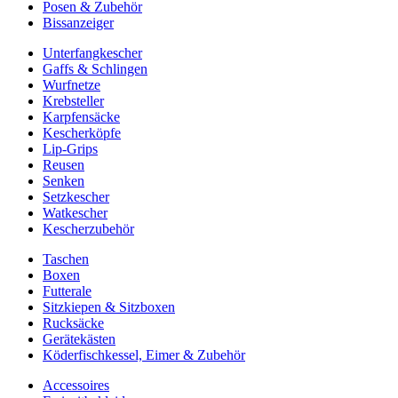
Posen & Zubehör
Bissanzeiger
Unterfangkescher
Gaffs & Schlingen
Wurfnetze
Krebsteller
Karpfensäcke
Kescherköpfe
Lip-Grips
Reusen
Senken
Setzkescher
Watkescher
Kescherzubehör
Taschen
Boxen
Futterale
Sitzkiepen & Sitzboxen
Rucksäcke
Gerätekästen
Köderfischkessel, Eimer & Zubehör
Accessoires