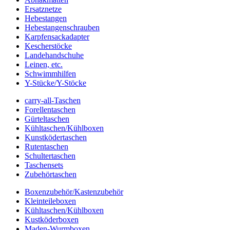
Ersatznetze
Hebestangen
Hebestangenschrauben
Karpfensackadapter
Kescherstöcke
Landehandschuhe
Leinen, etc.
Schwimmhilfen
Y-Stücke/Y-Stöcke
carry-all-Taschen
Forellentaschen
Gürteltaschen
Kühltaschen/Kühlboxen
Kunstködertaschen
Rutentaschen
Schultertaschen
Taschensets
Zubehörtaschen
Boxenzubehör/Kastenzubehör
Kleinteileboxen
Kühltaschen/Kühlboxen
Kustköderboxen
Maden-Wurmboxen