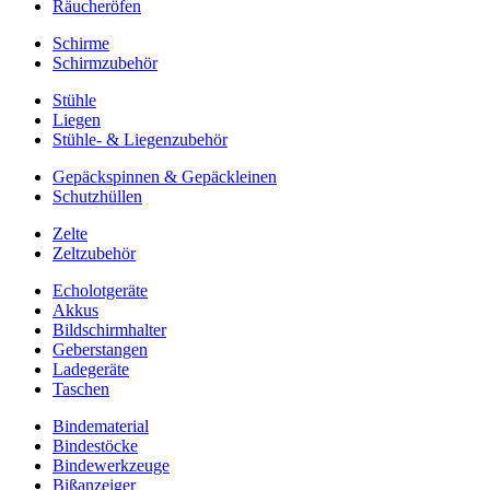
Räucheröfen
Schirme
Schirmzubehör
Stühle
Liegen
Stühle- & Liegenzubehör
Gepäckspinnen & Gepäckleinen
Schutzhüllen
Zelte
Zeltzubehör
Echolotgeräte
Akkus
Bildschirmhalter
Geberstangen
Ladegeräte
Taschen
Bindematerial
Bindestöcke
Bindewerkzeuge
Bißanzeiger