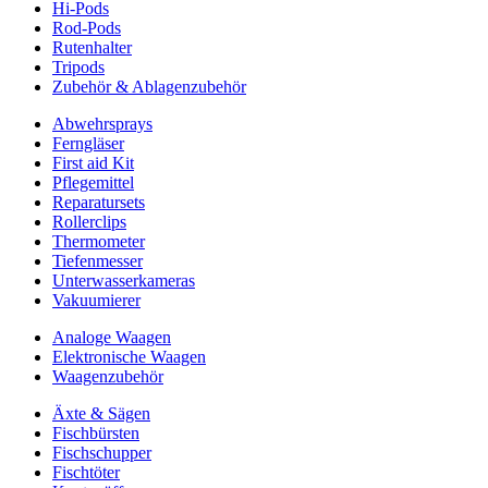
Hi-Pods
Rod-Pods
Rutenhalter
Tripods
Zubehör & Ablagenzubehör
Abwehrsprays
Ferngläser
First aid Kit
Pflegemittel
Reparatursets
Rollerclips
Thermometer
Tiefenmesser
Unterwasserkameras
Vakuumierer
Analoge Waagen
Elektronische Waagen
Waagenzubehör
Äxte & Sägen
Fischbürsten
Fischschupper
Fischtöter