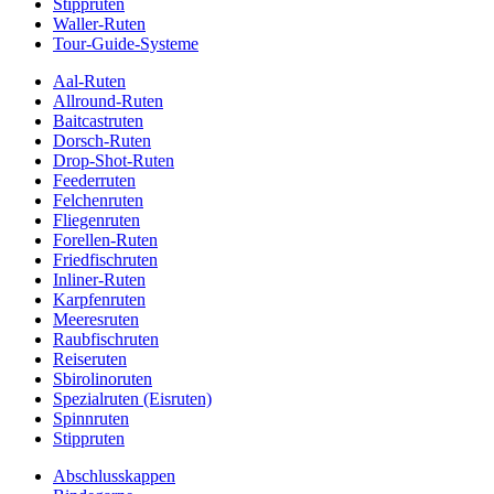
Stippruten
Waller-Ruten
Tour-Guide-Systeme
Aal-Ruten
Allround-Ruten
Baitcastruten
Dorsch-Ruten
Drop-Shot-Ruten
Feederruten
Felchenruten
Fliegenruten
Forellen-Ruten
Friedfischruten
Inliner-Ruten
Karpfenruten
Meeresruten
Raubfischruten
Reiseruten
Sbirolinoruten
Spezialruten (Eisruten)
Spinnruten
Stippruten
Abschlusskappen