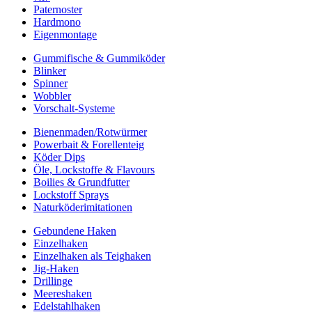
Paternoster
Hardmono
Eigenmontage
Gummifische & Gummiköder
Blinker
Spinner
Wobbler
Vorschalt-Systeme
Bienenmaden/Rotwürmer
Powerbait & Forellenteig
Köder Dips
Öle, Lockstoffe & Flavours
Boilies & Grundfutter
Lockstoff Sprays
Naturköderimitationen
Gebundene Haken
Einzelhaken
Einzelhaken als Teighaken
Jig-Haken
Drillinge
Meereshaken
Edelstahlhaken