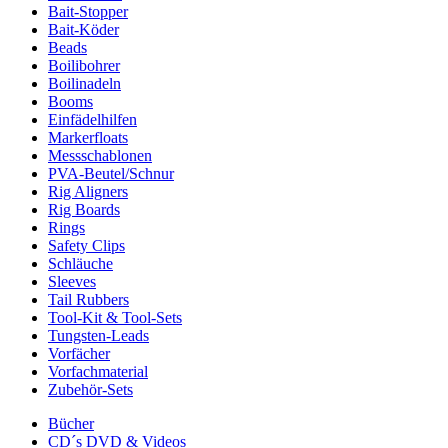
Bait-Stopper
Bait-Köder
Beads
Boilibohrer
Boilinadeln
Booms
Einfädelhilfen
Markerfloats
Messschablonen
PVA-Beutel/Schnur
Rig Aligners
Rig Boards
Rings
Safety Clips
Schläuche
Sleeves
Tail Rubbers
Tool-Kit & Tool-Sets
Tungsten-Leads
Vorfächer
Vorfachmaterial
Zubehör-Sets
Bücher
CD´s DVD & Videos