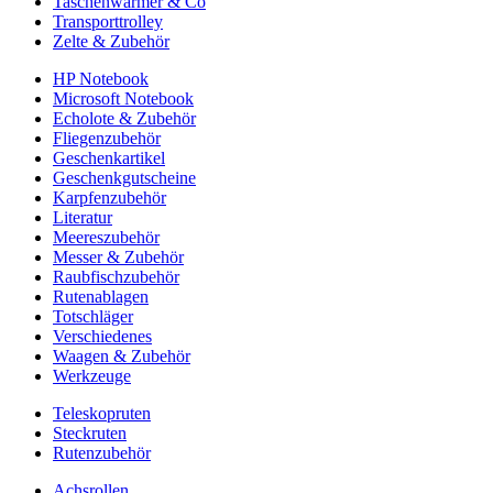
Taschenwärmer & Co
Transporttrolley
Zelte & Zubehör
HP Notebook
Microsoft Notebook
Echolote & Zubehör
Fliegenzubehör
Geschenkartikel
Geschenkgutscheine
Karpfenzubehör
Literatur
Meereszubehör
Messer & Zubehör
Raubfischzubehör
Rutenablagen
Totschläger
Verschiedenes
Waagen & Zubehör
Werkzeuge
Teleskopruten
Steckruten
Rutenzubehör
Achsrollen