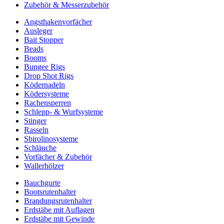
Zubehör & Messerzubehör
Angsthakenvorfächer
Ausleger
Bait Stopper
Beads
Booms
Bungee Rigs
Drop Shot Rigs
Ködernadeln
Ködersysteme
Rachensperren
Schlepp- & Wurfsysteme
Stinger
Rasseln
Sbirolinosysteme
Schläuche
Vorfächer & Zubehör
Wallerhölzer
Bauchgurte
Bootsrutenhalter
Brandungsrutenhalter
Erdstäbe mit Auflagen
Erdstäbe mit Gewinde