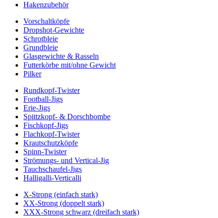
Hakenzubehör
Vorschaltköpfe
Dropshot-Gewichte
Schrotbleie
Grundbleie
Glasgewichte & Rasseln
Futterkörbe mit/ohne Gewicht
Pilker
Rundkopf-Twister
Football-Jigs
Erie-Jigs
Spittzkopf- & Dorschbombe
Fischkopf-Jigs
Flachkopf-Twister
Krautschutzköpfe
Spinn-Twister
Strömungs- und Vertical-Jig
Tauchschaufel-Jigs
Halligalli-Verticalli
X-Strong (einfach stark)
XX-Strong (doppelt stark)
XXX-Strong schwarz (dreifach stark)