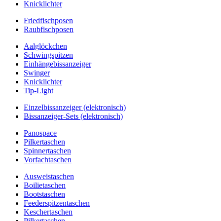
Knicklichter
Friedfischposen
Raubfischposen
Aalglöckchen
Schwingspitzen
Einhängebissanzeiger
Swinger
Knicklichter
Tip-Light
Einzelbissanzeiger (elektronisch)
Bissanzeiger-Sets (elektronisch)
Panospace
Pilkertaschen
Spinnertaschen
Vorfachtaschen
Ausweistaschen
Boilietaschen
Bootstaschen
Feederspitzentaschen
Keschertaschen
Pilkertaschen