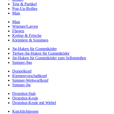
Teig & Partikel
Pop-Up-Boilies
Mais
Mais
Würmer/Larven
Fliegen
Krebse & Frösche
Kleintiere & Sonstiges
Jig-Haken für Gummiköder
Tiefsee-Jig-Haken für Gummiköder
Jig-Haken für Gummiköder zum Selbstgießen
Spinner-Jigs
Doppelkopf
Kiemenvorschaltkopf
Spinner-Weitwurfkopf
Spinner-Jig
Dropshot-Stab
Dropshot-Keule
Dropshot-Keule mit Wirbel
Knicklichtposen