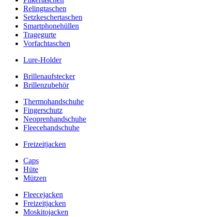
Relingtaschen
Setzkeschertaschen
Smartphonehüllen
Tragegurte
Vorfachtaschen
Lure-Holder
Brillenaufstecker
Brillenzubehör
Thermohandschuhe
Fingerschutz
Neoprenhandschuhe
Fleecehandschuhe
Freizeitjacken
Caps
Hüte
Mützen
Fleecejacken
Freizeitjacken
Moskitojacken