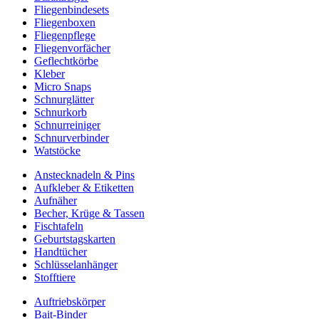
Fliegenbindesets
Fliegenboxen
Fliegenpflege
Fliegenvorfächer
Geflechtkörbe
Kleber
Micro Snaps
Schnurglätter
Schnurkorb
Schnurreiniger
Schnurverbinder
Watstöcke
Anstecknadeln & Pins
Aufkleber & Etiketten
Aufnäher
Becher, Krüge & Tassen
Fischtafeln
Geburtstagskarten
Handtücher
Schlüsselanhänger
Stofftiere
Auftriebskörper
Bait-Binder