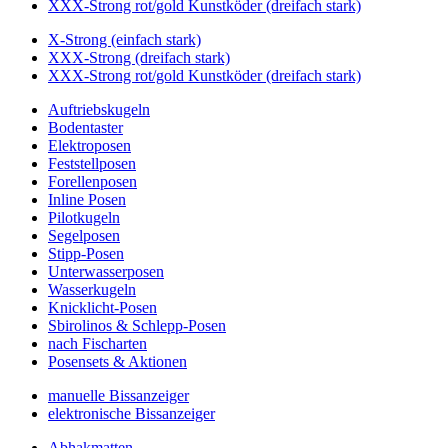
XXX-Strong rot/gold Kunstköder (dreifach stark)
X-Strong (einfach stark)
XXX-Strong (dreifach stark)
XXX-Strong rot/gold Kunstköder (dreifach stark)
Auftriebskugeln
Bodentaster
Elektroposen
Feststellposen
Forellenposen
Inline Posen
Pilotkugeln
Segelposen
Stipp-Posen
Unterwasserposen
Wasserkugeln
Knicklicht-Posen
Sbirolinos & Schlepp-Posen
nach Fischarten
Posensets & Aktionen
manuelle Bissanzeiger
elektronische Bissanzeiger
Abhakmatten