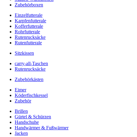
Zubehörboxen
Einzelfutterale
Karpfenfutterale
Kofferfutterale
Rohrfutterale
Rutenrucksäcke
Rutenfutterale
Sitzkissen
carry-all-Taschen
Rutenrucksäcke
Zubehörkästen
Eimer
Köderfischkessel
Zubehör
Brillen
Gürtel & Schürzen
Handschuhe
Handwärmer & Fußwärmer
Jacken