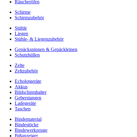
Räucheröfen
Schirme
Schirmzubehör
Stühle
Liegen
Stühle- & Liegenzubehör
Gepäckspinnen & Gepäckleinen
Schutzhüllen
Zelte
Zeltzubehör
Echolotgeräte
Akkus
Bildschirmhalter
Geberstangen
Ladegeräte
Taschen
Bindematerial
Bindestöcke
Bindewerkzeuge
Bißanzeiger