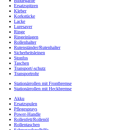
Bindegarne
Ersatzspitzen
Kleber
Korkstücke
Lacke
Luresaver
Ringe
Ringeinlagen
Rollenhalter
Rutenständer/Rutenhalter
Sicherheitsleinen
Stonfos
Taschen
Transport/-schutz
Transportrohr
Stationärrollen mit Frontbremse
Stationärrollen mit Heckbremse
Akku
Ersatzspulen
Pflegesprays
Power-Handle
Rollenfett/Rollenöl
Rollentaschen
Schnuraufspulhilfe