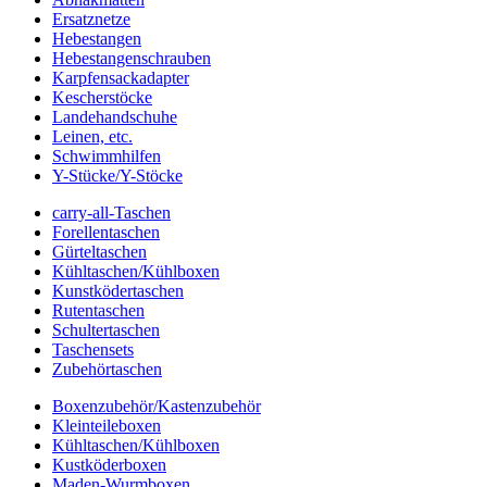
Ersatznetze
Hebestangen
Hebestangenschrauben
Karpfensackadapter
Kescherstöcke
Landehandschuhe
Leinen, etc.
Schwimmhilfen
Y-Stücke/Y-Stöcke
carry-all-Taschen
Forellentaschen
Gürteltaschen
Kühltaschen/Kühlboxen
Kunstködertaschen
Rutentaschen
Schultertaschen
Taschensets
Zubehörtaschen
Boxenzubehör/Kastenzubehör
Kleinteileboxen
Kühltaschen/Kühlboxen
Kustköderboxen
Maden-Wurmboxen