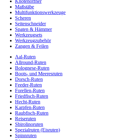
Knotenöffner
Maßstäbe
Multifunktionswerkzeuge
Scheren
Seitenschneider
Spaten & Hämmer
Werkzeugsets
Werkzeugzubehör
Zangen & Feilen
Aal-Ruten
Allround-Ruten
Bolognese-Ruten
Boots- und Meeresruten
Dorsch-Ruten
Feeder-Ruten
Forellen-Ruten
Friedfisch-Ruten
Hecht-Ruten
Karpfen-Ruten
Raubfisch-Ruten
Reiseruten
Sbirolinoruten
Spezialruten (Eisruten)
Spinnruten