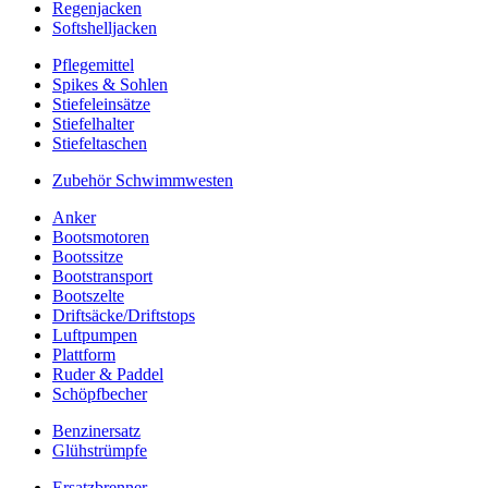
Regenjacken
Softshelljacken
Pflegemittel
Spikes & Sohlen
Stiefeleinsätze
Stiefelhalter
Stiefeltaschen
Zubehör Schwimmwesten
Anker
Bootsmotoren
Bootssitze
Bootstransport
Bootszelte
Driftsäcke/Driftstops
Luftpumpen
Plattform
Ruder & Paddel
Schöpfbecher
Benzinersatz
Glühstrümpfe
Ersatzbrenner