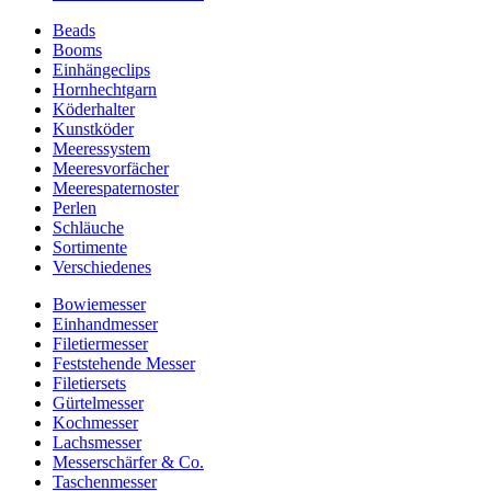
Beads
Booms
Einhängeclips
Hornhechtgarn
Köderhalter
Kunstköder
Meeressystem
Meeresvorfächer
Meerespaternoster
Perlen
Schläuche
Sortimente
Verschiedenes
Bowiemesser
Einhandmesser
Filetiermesser
Feststehende Messer
Filetiersets
Gürtelmesser
Kochmesser
Lachsmesser
Messerschärfer & Co.
Taschenmesser