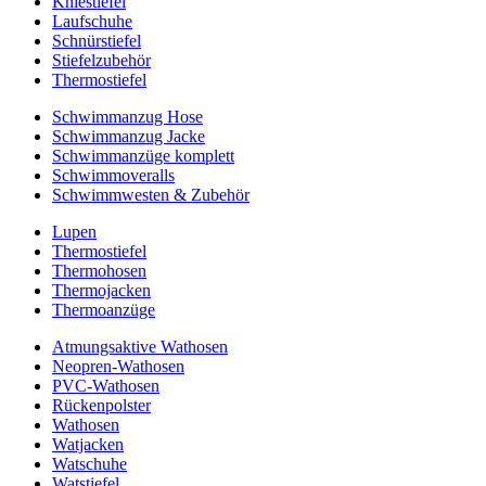
Kniestiefel
Laufschuhe
Schnürstiefel
Stiefelzubehör
Thermostiefel
Schwimmanzug Hose
Schwimmanzug Jacke
Schwimmanzüge komplett
Schwimmoveralls
Schwimmwesten & Zubehör
Lupen
Thermostiefel
Thermohosen
Thermojacken
Thermoanzüge
Atmungsaktive Wathosen
Neopren-Wathosen
PVC-Wathosen
Rückenpolster
Wathosen
Watjacken
Watschuhe
Watstiefel