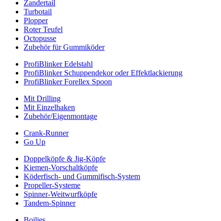
Zandertail
Turbotail
Plopper
Roter Teufel
Octopusse
Zubehör für Gummiköder
ProfiBlinker Edelstahl
ProfiBlinker Schuppendekor oder Effektlackierung
ProfiBlinker Forellex Spoon
Mit Drilling
Mit Einzelhaken
Zubehör/Eigenmontage
Crank-Runner
Go Up
Doppelköpfe & Jig-Köpfe
Kiemen-Vorschaltköpfe
Köderfisch- und Gummifisch-System
Propeller-Systeme
Spinner-Weitwurfköpfe
Tandem-Spinner
Boilies