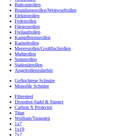
Baitcastrollen
Brandungsrollen/Weitwurfrollen
Elektrorollen
Federrollen
Fliegenrollen
Freilaufrollen
Kampfbremsrollen
Kapselrollen
Meeresrollen/Großfischrollen
Multirollen
Spinnrollen
Stationärrollen
Angelrollenzubehör
Geflochtene Schnüre
Monofile Schnüre
Fibresteel
Dropshot-Stahl & Stinger
Carbon X Protector
Titan
Wolfram/Tungsten
1x7
1x19
7x7