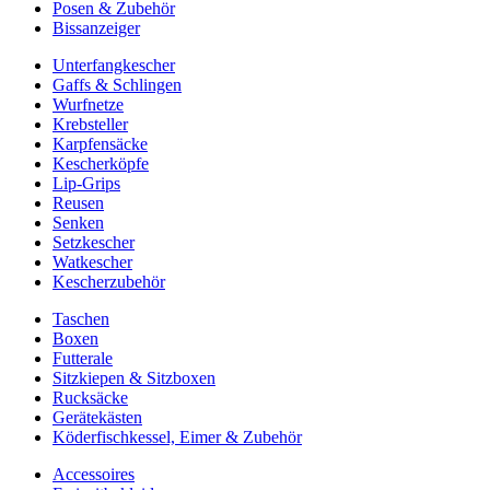
Posen & Zubehör
Bissanzeiger
Unterfangkescher
Gaffs & Schlingen
Wurfnetze
Krebsteller
Karpfensäcke
Kescherköpfe
Lip-Grips
Reusen
Senken
Setzkescher
Watkescher
Kescherzubehör
Taschen
Boxen
Futterale
Sitzkiepen & Sitzboxen
Rucksäcke
Gerätekästen
Köderfischkessel, Eimer & Zubehör
Accessoires