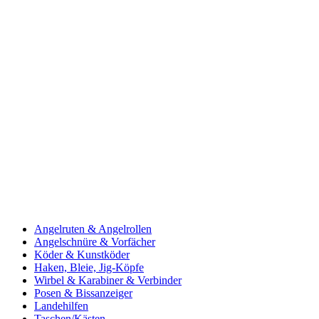
Angelruten & Angelrollen
Angelschnüre & Vorfächer
Köder & Kunstköder
Haken, Bleie, Jig-Köpfe
Wirbel & Karabiner & Verbinder
Posen & Bissanzeiger
Landehilfen
Taschen/Kästen