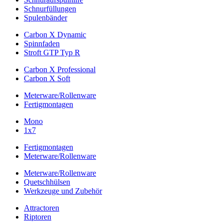
Schnurfüllungen
Spulenbänder
Carbon X Dynamic
Spinnfaden
Stroft GTP Typ R
Carbon X Professional
Carbon X Soft
Meterware/Rollenware
Fertigmontagen
Mono
1x7
Fertigmontagen
Meterware/Rollenware
Meterware/Rollenware
Quetschhülsen
Werkzeuge und Zubehör
Attractoren
Riptoren