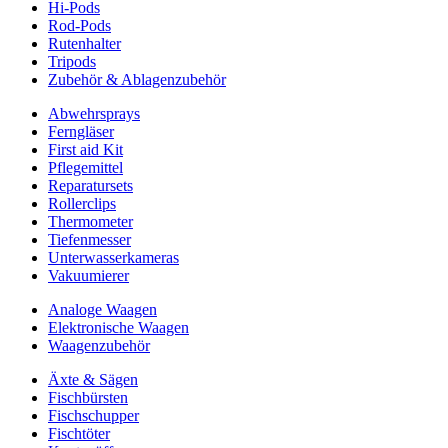
Hi-Pods
Rod-Pods
Rutenhalter
Tripods
Zubehör & Ablagenzubehör
Abwehrsprays
Ferngläser
First aid Kit
Pflegemittel
Reparatursets
Rollerclips
Thermometer
Tiefenmesser
Unterwasserkameras
Vakuumierer
Analoge Waagen
Elektronische Waagen
Waagenzubehör
Äxte & Sägen
Fischbürsten
Fischschupper
Fischtöter