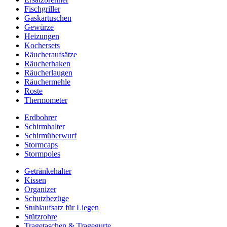
Fischgriller
Gaskartuschen
Gewürze
Heizungen
Kochersets
Räucheraufsätze
Räucherhaken
Räucherlaugen
Räuchermehle
Roste
Thermometer
Erdbohrer
Schirmhalter
Schirmüberwurf
Stormcaps
Stormpoles
Getränkehalter
Kissen
Organizer
Schutzbezüge
Stuhlaufsatz für Liegen
Stützrohre
Tragetaschen & Tragegurte