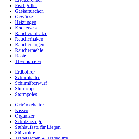
Fischgriller
Gaskartuschen
Gewürze
Heizungen
Kochersets
Räucheraufsätze
Räucherhaken
Räucherlaugen
Räuchermehle
Roste
Thermometer
Erdbohrer
Schirmhalter
Schirmüberwurf
Stormcaps
Stormpoles
Getränkehalter
Kissen
Organizer
Schutzbezüge
Stuhlaufsatz für Liegen
Stützrohre
Tragetaschen & Tragegurte