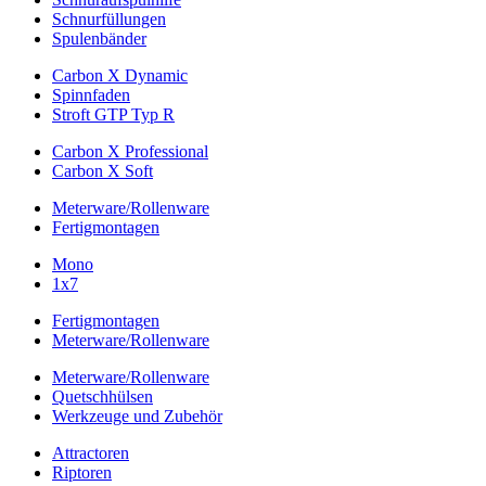
Schnurfüllungen
Spulenbänder
Carbon X Dynamic
Spinnfaden
Stroft GTP Typ R
Carbon X Professional
Carbon X Soft
Meterware/Rollenware
Fertigmontagen
Mono
1x7
Fertigmontagen
Meterware/Rollenware
Meterware/Rollenware
Quetschhülsen
Werkzeuge und Zubehör
Attractoren
Riptoren