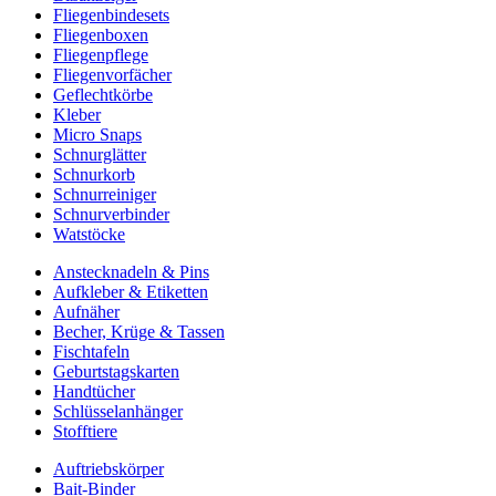
Fliegenbindesets
Fliegenboxen
Fliegenpflege
Fliegenvorfächer
Geflechtkörbe
Kleber
Micro Snaps
Schnurglätter
Schnurkorb
Schnurreiniger
Schnurverbinder
Watstöcke
Anstecknadeln & Pins
Aufkleber & Etiketten
Aufnäher
Becher, Krüge & Tassen
Fischtafeln
Geburtstagskarten
Handtücher
Schlüsselanhänger
Stofftiere
Auftriebskörper
Bait-Binder