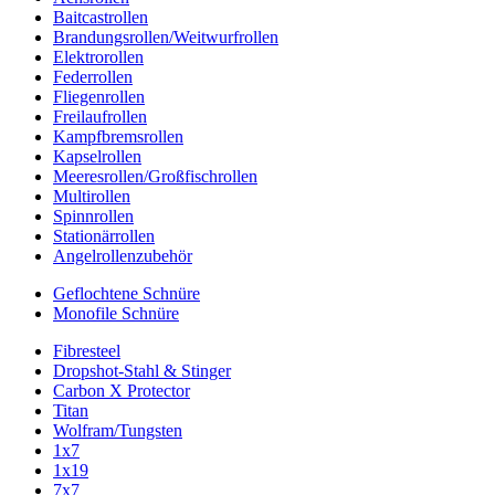
Baitcastrollen
Brandungsrollen/Weitwurfrollen
Elektrorollen
Federrollen
Fliegenrollen
Freilaufrollen
Kampfbremsrollen
Kapselrollen
Meeresrollen/Großfischrollen
Multirollen
Spinnrollen
Stationärrollen
Angelrollenzubehör
Geflochtene Schnüre
Monofile Schnüre
Fibresteel
Dropshot-Stahl & Stinger
Carbon X Protector
Titan
Wolfram/Tungsten
1x7
1x19
7x7