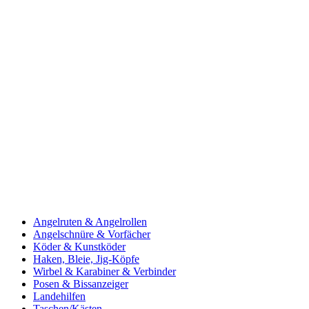
Angelruten & Angelrollen
Angelschnüre & Vorfächer
Köder & Kunstköder
Haken, Bleie, Jig-Köpfe
Wirbel & Karabiner & Verbinder
Posen & Bissanzeiger
Landehilfen
Taschen/Kästen