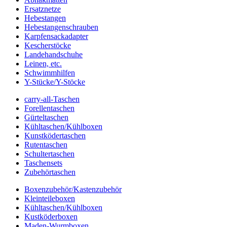
Ersatznetze
Hebestangen
Hebestangenschrauben
Karpfensackadapter
Kescherstöcke
Landehandschuhe
Leinen, etc.
Schwimmhilfen
Y-Stücke/Y-Stöcke
carry-all-Taschen
Forellentaschen
Gürteltaschen
Kühltaschen/Kühlboxen
Kunstködertaschen
Rutentaschen
Schultertaschen
Taschensets
Zubehörtaschen
Boxenzubehör/Kastenzubehör
Kleinteileboxen
Kühltaschen/Kühlboxen
Kustköderboxen
Maden-Wurmboxen