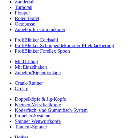
Zandertail
Turbotail
Plopper
Roter Teufel
Octopusse
Zubehör für Gummiköder
ProfiBlinker Edelstahl
ProfiBlinker Schuppendekor oder Effektlackierung
ProfiBlinker Forellex Spoon
Mit Drilling
Mit Einzelhaken
Zubehör/Eigenmontage
Crank-Runner
Go Up
Doppelköpfe & Jig-Köpfe
Kiemen-Vorschaltköpfe
Köderfisch- und Gummifisch-System
Propeller-Systeme
Spinner-Weitwurfköpfe
Tandem-Spinner
Boilies