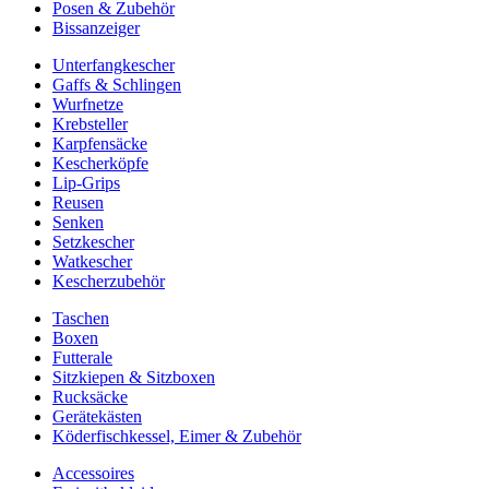
Posen & Zubehör
Bissanzeiger
Unterfangkescher
Gaffs & Schlingen
Wurfnetze
Krebsteller
Karpfensäcke
Kescherköpfe
Lip-Grips
Reusen
Senken
Setzkescher
Watkescher
Kescherzubehör
Taschen
Boxen
Futterale
Sitzkiepen & Sitzboxen
Rucksäcke
Gerätekästen
Köderfischkessel, Eimer & Zubehör
Accessoires