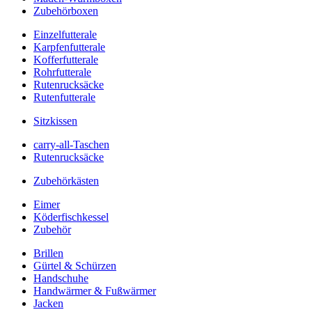
Zubehörboxen
Einzelfutterale
Karpfenfutterale
Kofferfutterale
Rohrfutterale
Rutenrucksäcke
Rutenfutterale
Sitzkissen
carry-all-Taschen
Rutenrucksäcke
Zubehörkästen
Eimer
Köderfischkessel
Zubehör
Brillen
Gürtel & Schürzen
Handschuhe
Handwärmer & Fußwärmer
Jacken