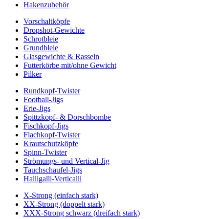
Hakenzubehör
Vorschaltköpfe
Dropshot-Gewichte
Schrotbleie
Grundbleie
Glasgewichte & Rasseln
Futterkörbe mit/ohne Gewicht
Pilker
Rundkopf-Twister
Football-Jigs
Erie-Jigs
Spittzkopf- & Dorschbombe
Fischkopf-Jigs
Flachkopf-Twister
Krautschutzköpfe
Spinn-Twister
Strömungs- und Vertical-Jig
Tauchschaufel-Jigs
Halligalli-Verticalli
X-Strong (einfach stark)
XX-Strong (doppelt stark)
XXX-Strong schwarz (dreifach stark)