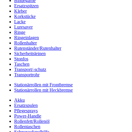
Bindegarne
Ersatzspitzen
Kleber
Korkstücke
Lacke
Luresaver
Ringe
Ringeinlagen
Rollenhalter
Rutenständer/Rutenhalter
Sicherheitsleinen
Stonfos
Taschen
Transport/-schutz
Transportrohr
Stationärrollen mit Frontbremse
Stationärrollen mit Heckbremse
Akku
Ersatzspulen
Pflegesprays
Power-Handle
Rollenfett/Rollenöl
Rollentaschen
Schnuraufspulhilfe