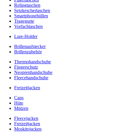
Relingtaschen
Setzkeschertaschen
Smartphonehüllen
Tragegurte
Vorfachtaschen
Lure-Holder
Brillenaufstecker
Brillenzubehör
Thermohandschuhe
Fingerschutz
Neoprenhandschuhe
Fleecehandschuhe
Freizeitjacken
Caps
Hüte
Mützen
Fleecejacken
Freizeitjacken
Moskitojacken