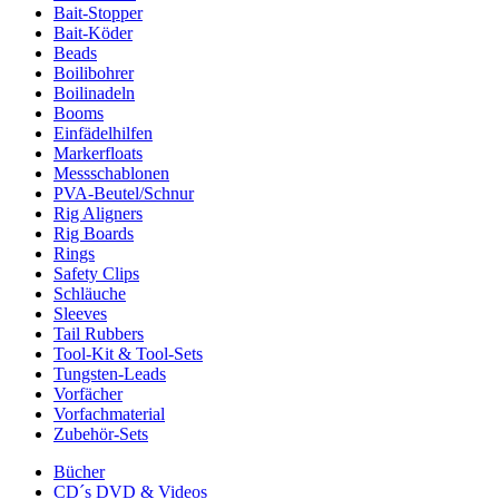
Bait-Stopper
Bait-Köder
Beads
Boilibohrer
Boilinadeln
Booms
Einfädelhilfen
Markerfloats
Messschablonen
PVA-Beutel/Schnur
Rig Aligners
Rig Boards
Rings
Safety Clips
Schläuche
Sleeves
Tail Rubbers
Tool-Kit & Tool-Sets
Tungsten-Leads
Vorfächer
Vorfachmaterial
Zubehör-Sets
Bücher
CD´s DVD & Videos