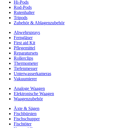
Hi-Pods
Rod-Pods
Rutenhalter
Tripods
Zubehör & Ablagenzubehör
Abwehrsprays
Ferngläser
First aid Kit
Pflegemittel
Reparatursets
Rollerclips
Thermometer
Tiefenmesser
Unterwasserkameras
Vakuumierer
Analoge Waagen
Elektronische Waagen
Waagenzubehör
Äxte & Sägen
Fischbürsten
Fischschupper
Fischtöter