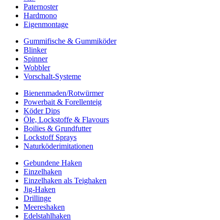
Paternoster
Hardmono
Eigenmontage
Gummifische & Gummiköder
Blinker
Spinner
Wobbler
Vorschalt-Systeme
Bienenmaden/Rotwürmer
Powerbait & Forellenteig
Köder Dips
Öle, Lockstoffe & Flavours
Boilies & Grundfutter
Lockstoff Sprays
Naturköderimitationen
Gebundene Haken
Einzelhaken
Einzelhaken als Teighaken
Jig-Haken
Drillinge
Meereshaken
Edelstahlhaken