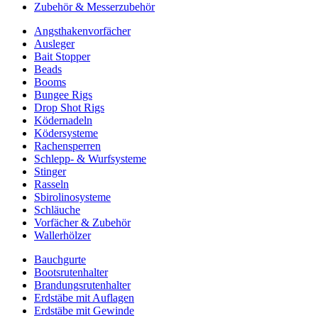
Zubehör & Messerzubehör
Angsthakenvorfächer
Ausleger
Bait Stopper
Beads
Booms
Bungee Rigs
Drop Shot Rigs
Ködernadeln
Ködersysteme
Rachensperren
Schlepp- & Wurfsysteme
Stinger
Rasseln
Sbirolinosysteme
Schläuche
Vorfächer & Zubehör
Wallerhölzer
Bauchgurte
Bootsrutenhalter
Brandungsrutenhalter
Erdstäbe mit Auflagen
Erdstäbe mit Gewinde