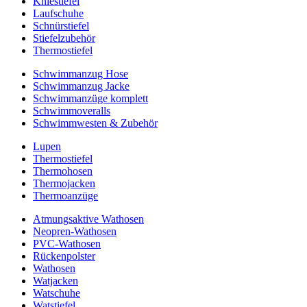
Kniestiefel
Laufschuhe
Schnürstiefel
Stiefelzubehör
Thermostiefel
Schwimmanzug Hose
Schwimmanzug Jacke
Schwimmanzüge komplett
Schwimmoveralls
Schwimmwesten & Zubehör
Lupen
Thermostiefel
Thermohosen
Thermojacken
Thermoanzüge
Atmungsaktive Wathosen
Neopren-Wathosen
PVC-Wathosen
Rückenpolster
Wathosen
Watjacken
Watschuhe
Watstiefel