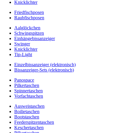
Knicklichter
Friedfischposen
Raubfischposen
Aalglöckchen
Schwingspitzen
Einhängebissanzeiger
Swinger
Knicklichter
Tip-Light
Einzelbissanzeiger (elektronisch)
Bissanzeiger-Sets (elektronisch)
Panospace
Pilkertaschen
Spinnertaschen
Vorfachtaschen
Ausweistaschen
Boilietaschen
Bootstaschen
Feederspitzentaschen
Keschertaschen
Pilkertaschen