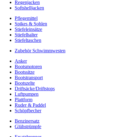
Regenjacken
Softshelljacken
Pflegemittel
Spikes & Sohlen
Stiefeleinsätze
Stiefelhalter
Stiefeltaschen
Zubehör Schwimmwesten
Anker
Bootsmotoren
Bootssitze
Bootstransport
Bootszelte
Driftsäcke/Driftstops
Luftpumpen
Plattform
Ruder & Paddel
Schöpfbecher
Benzinersatz
Glühstrümpfe
Ersatzbrenner