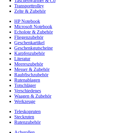
Taschenwärmer & Co
Transporttrolley
Zelte & Zubehör
HP Notebook
Microsoft Notebook
Echolote & Zubehör
Fliegenzubehör
Geschenkartikel
Geschenkgutscheine
Karpfenzubehör
Literatur
Meereszubehör
Messer & Zubehör
Raubfischzubehör
Rutenablagen
Totschläger
Verschiedenes
Waagen & Zubehör
Werkzeuge
Teleskopruten
Steckruten
Rutenzubehör
Achsrollen