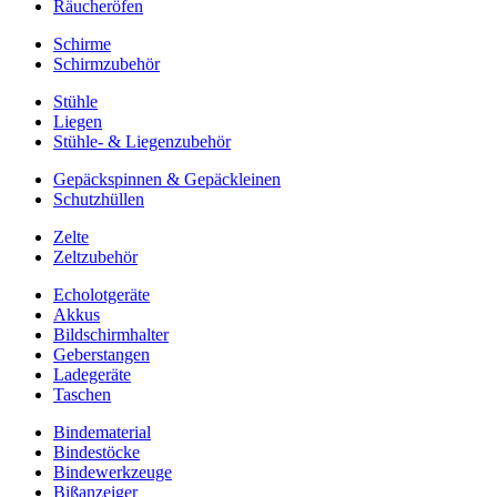
Räucheröfen
Schirme
Schirmzubehör
Stühle
Liegen
Stühle- & Liegenzubehör
Gepäckspinnen & Gepäckleinen
Schutzhüllen
Zelte
Zeltzubehör
Echolotgeräte
Akkus
Bildschirmhalter
Geberstangen
Ladegeräte
Taschen
Bindematerial
Bindestöcke
Bindewerkzeuge
Bißanzeiger