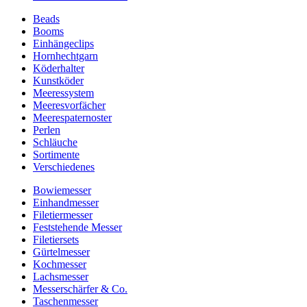
Beads
Booms
Einhängeclips
Hornhechtgarn
Köderhalter
Kunstköder
Meeressystem
Meeresvorfächer
Meerespaternoster
Perlen
Schläuche
Sortimente
Verschiedenes
Bowiemesser
Einhandmesser
Filetiermesser
Feststehende Messer
Filetiersets
Gürtelmesser
Kochmesser
Lachsmesser
Messerschärfer & Co.
Taschenmesser