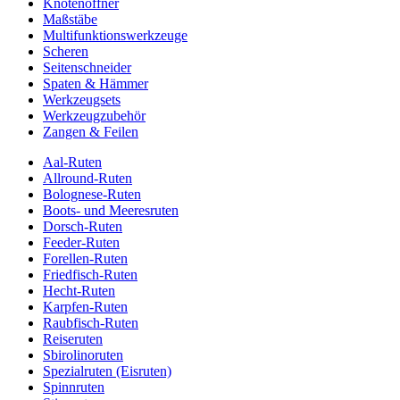
Knotenöffner
Maßstäbe
Multifunktionswerkzeuge
Scheren
Seitenschneider
Spaten & Hämmer
Werkzeugsets
Werkzeugzubehör
Zangen & Feilen
Aal-Ruten
Allround-Ruten
Bolognese-Ruten
Boots- und Meeresruten
Dorsch-Ruten
Feeder-Ruten
Forellen-Ruten
Friedfisch-Ruten
Hecht-Ruten
Karpfen-Ruten
Raubfisch-Ruten
Reiseruten
Sbirolinoruten
Spezialruten (Eisruten)
Spinnruten