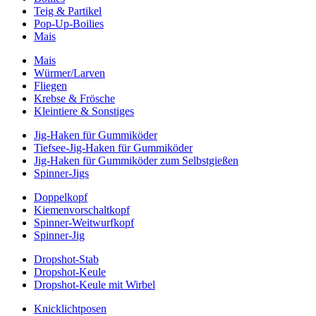
Teig & Partikel
Pop-Up-Boilies
Mais
Mais
Würmer/Larven
Fliegen
Krebse & Frösche
Kleintiere & Sonstiges
Jig-Haken für Gummiköder
Tiefsee-Jig-Haken für Gummiköder
Jig-Haken für Gummiköder zum Selbstgießen
Spinner-Jigs
Doppelkopf
Kiemenvorschaltkopf
Spinner-Weitwurfkopf
Spinner-Jig
Dropshot-Stab
Dropshot-Keule
Dropshot-Keule mit Wirbel
Knicklichtposen