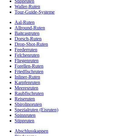
Stippruten
Waller-Ruten
Tour-Guide-Systeme
Aal-Ruten
Allround-Ruten
Baitcastruten
Dorsch-Ruten
Drop-Shot-Ruten
Feederruten
Felchenruten
Fliegenruten
Forellen-Ruten
Friedfischruten
Inliner-Ruten
Karpfenruten
Meeresruten
Raubfischruten
Reiseruten
Sbirolinoruten
Spezialruten (Eisruten)
Spinnruten
Stippruten
Abschlusskappen