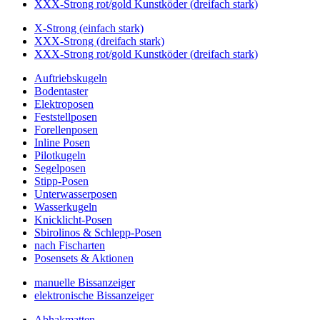
XXX-Strong rot/gold Kunstköder (dreifach stark)
X-Strong (einfach stark)
XXX-Strong (dreifach stark)
XXX-Strong rot/gold Kunstköder (dreifach stark)
Auftriebskugeln
Bodentaster
Elektroposen
Feststellposen
Forellenposen
Inline Posen
Pilotkugeln
Segelposen
Stipp-Posen
Unterwasserposen
Wasserkugeln
Knicklicht-Posen
Sbirolinos & Schlepp-Posen
nach Fischarten
Posensets & Aktionen
manuelle Bissanzeiger
elektronische Bissanzeiger
Abhakmatten